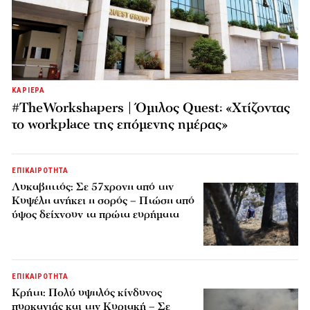
ΚΑΡΙΕΡΑ
#TheWorkshapers | Όμιλος Quest: «Χτίζοντας
το workplace της επόμενης ημέρας»
ΕΠΙΚΑΙΡΟΤΗΤΑ
Λυκαβηττός: Σε 57χρονη από την
Κυψέλη ανήκει η σορός – Πτώση από
ύψος δείχνουν τα πρώτα ευρήματα
ΕΠΙΚΑΙΡΟΤΗΤΑ
Κρήτη: Πολύ υψηλός κίνδυνος
πυρκαγιάς και την Κυριακή – Σε