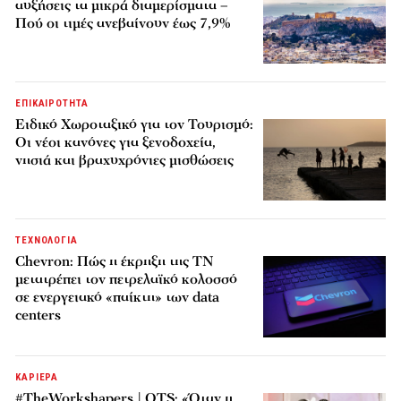
αυξήσεις τα μικρά διαμερίσματα –
Πού οι τιμές ανεβαίνουν έως 7,9%
ΕΠΙΚΑΙΡΟΤΗΤΑ
Ειδικό Χωροταξικό για τον Τουρισμό:
Οι νέοι κανόνες για ξενοδοχεία,
νησιά και βραχυχρόνιες μισθώσεις
ΤΕΧΝΟΛΟΓΙΑ
Chevron: Πώς η έκρηξη της ΤΝ
μετατρέπει τον πετρελαϊκό κολοσσό
σε ενεργειακό «παίκτη» των data
centers
ΚΑΡΙΕΡΑ
#TheWorkshapers | OTS: «Όταν η