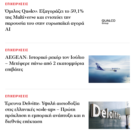
ΕΠΙΧΕΙΡΗΣΕΙΣ
Όμιλος Qualco: Εξαγοράζει το 50,1%
της Multiverse και ενισχύει την
παρουσία του στην ευρωπαϊκή αγορά
AI
ΕΠΙΧΕΙΡΗΣΕΙΣ
AEGEAN: Ιστορικό ρεκόρ τον Ιούλιο
– Μετέφερε πάνω από 2 εκατομμύρια
επιβάτες
ΕΠΙΧΕΙΡΗΣΕΙΣ
Έρευνα Deloitte: Υψηλή αισιοδοξία
στις ελληνικές scale-ups – Πρώτη
πρόκληση η εμπορική ανάπτυξη και η
διεθνής επέκταση