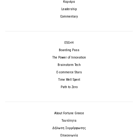
Καριέρα
Leadership
Commentary
ESG+H
Boarding Pass
The Power of Innovation
Brainstorm Tech
E-commerce Stars
Time Well Spent
Path to Zero
About Fortune Greece
Ταυτότητα
Δήλωση Συμμόρφωσης
Επικοινωνία