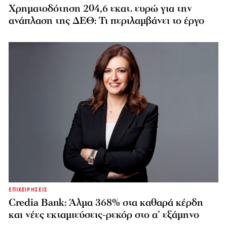
Χρηματοδότηση 204,6 εκατ. ευρώ για την
ανάπλαση της ΔΕΘ: Τι περιλαμβάνει το έργο
ΕΠΙΧΕΙΡΗΣΕΙΣ
Credia Bank: Άλμα 368% στα καθαρά κέρδη
και νέες εκταμιεύσεις-ρεκόρ στο α’ εξάμηνο