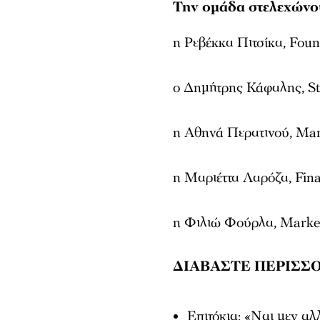
Την ομάδα στελεχώνο
η Ρεβέκκα Πιτσίκα, Fou
ο Δημήτρης Κάφαλης, St
η Αθηνά Περατινού, Man
η Μαριέττα Λαρόζα, Fina
η Φιλιώ Φούρλα, Market
ΔΙΑΒΑΣΤΕ ΠΕΡΙΣΣΟ
Επιτόκια: «Ναι μεν αλλ