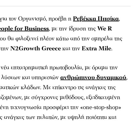
για τον Οργανισμό, προέβη η
Ρεβέκκα Πιτσίκα
,
eople for Business
, με την ίδρυση της
We R
 που θα φιλοξενεί πλέον κάτω από την ομπρέλα της
, την
N2Growth Greece
και την
Extra Mile
.
 νέα επιχειρηματική πρωτοβουλία, με όραμα την
 λύσεων και υπηρεσιών
ανθρώπινου δυναμικού
,
ματικών κλάδων. Με επίκεντρο τις ανάγκες της
αζομένων, με σύγχρονες μεθόδους, εξειδικευμένη
μένη τεχνογνωσία προσφέρει την «one-stop-shop»
ις ανάγκες των πελατών, με υψηλή ποιότητα και