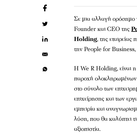
Σε μια αλλαγή ορόσημο 
Founder και CEO της
P
Holding
, της εταιρείας
την People for Business
Η We R Holding, είναι η
παροχή ολοκληρωμένων
στο σύνολο των επιχειρη
επιχείρησης και των εργ
εμπειρία και αναγνωρισ
λύση, που θα καλύπτει τ
αξιοπιστία.