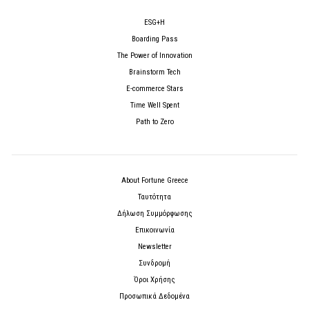
ESG+H
Boarding Pass
The Power of Innovation
Brainstorm Tech
E-commerce Stars
Time Well Spent
Path to Zero
About Fortune Greece
Ταυτότητα
Δήλωση Συμμόρφωσης
Επικοινωνία
Newsletter
Συνδρομή
Όροι Χρήσης
Προσωπικά Δεδομένα