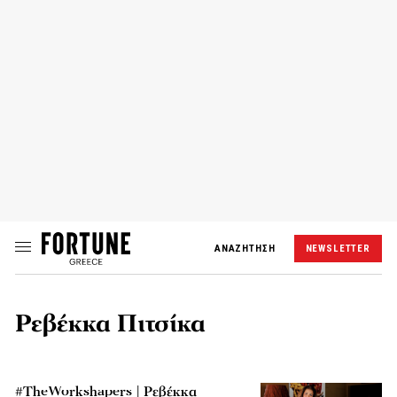
ΑΝΑΖΗΤΗΣΗ
NEWSLETTER
Ρεβέκκα Πιτσίκα
#TheWorkshapers | Ρεβέκκα