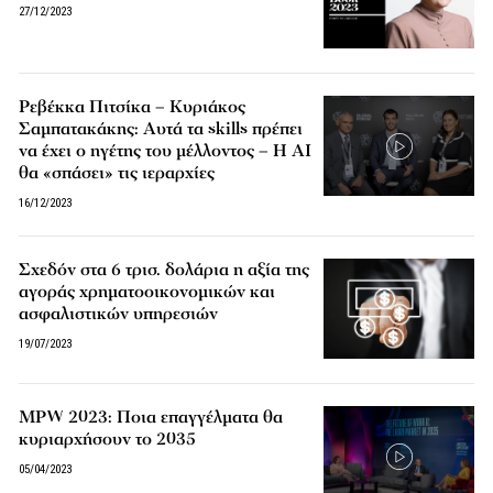
27/12/2023
Ρεβέκκα Πιτσίκα – Κυριάκος
Σαμπατακάκης: Αυτά τα skills πρέπει
να έχει ο ηγέτης του μέλλοντος – Η AI
θα «σπάσει» τις ιεραρχίες
16/12/2023
Σχεδόν στα 6 τρισ. δολάρια η αξία της
αγοράς χρηματοοικονομικών και
ασφαλιστικών υπηρεσιών
19/07/2023
MPW 2023: Ποια επαγγέλματα θα
κυριαρχήσουν το 2035
05/04/2023