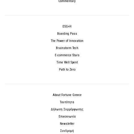
Commentary
ESG+H
Boarding Pass
The Power of Innovation
Brainstorm Tech
E-commerce Stars
Time Well Spent
Path to Zero
About Fortune Greece
Ταυτότητα
Δήλωση Συμμόρφωσης
Επικοινωνία
Newsletter
Συνδρομή