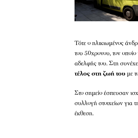
Τότε ο ηλικιωμένος άνδρ
του 50χρονου, τον οποίο
αδελφής του. Στη συνέχει
τέλος στη ζωή του
με τ
Στο σημείο έσπευσαν ισχ
συλλογή στοιχείων για τ
έκθεση.