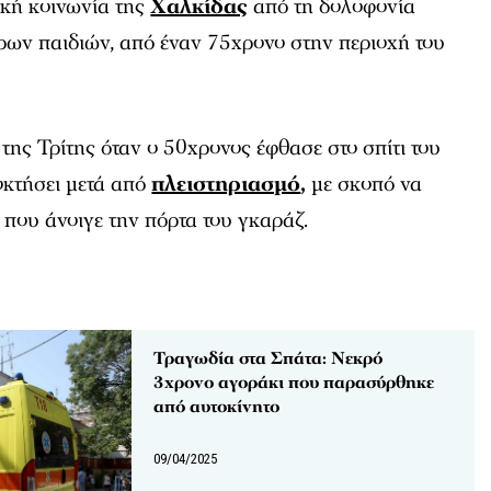
ική κοινωνία της
Χαλκίδας
από τη δολοφονία
ρων παιδιών, από έναν 75χρονο στην περιοχή του
της Τρίτης όταν ο 50χρονος έφθασε στο σπίτι του
ποκτήσει μετά από
πλειστηριασμό
,
με σκοπό να
 που άνοιγε την πόρτα του γκαράζ.
Τραγωδία στα Σπάτα: Νεκρό
3χρονο αγοράκι που παρασύρθηκε
από αυτοκίνητο
09/04/2025