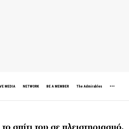
VE MEDIA
NETWORK
BE A MEMBER
The Admirables
το σπίτι του σε πλειστηριασμό,