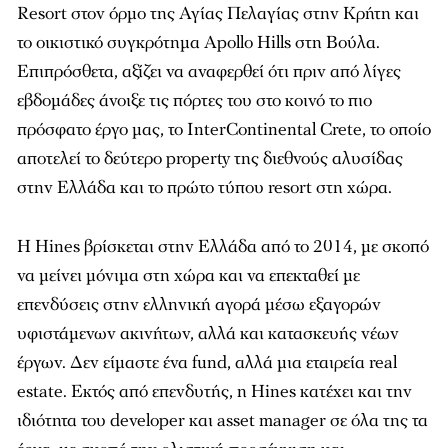
Resort στον όρµο της Αγίας Πελαγίας στην Κρήτη και
το οικιστικό συγκρότηµα Apollo Hills στη Βούλα.
Επιπρόσθετα, αξίζει να αναφερθεί ότι πριν από λίγες
εβδοµάδες άνοιξε τις πόρτες του στο κοινό το πιο
πρόσφατο έργο µας, το InterContinental Crete, το οποίο
αποτελεί το δεύτερο property της διεθνούς αλυσίδας
στην Ελλάδα και το πρώτο τύπου resort στη χώρα.
Η Hines βρίσκεται στην Ελλάδα από το 2014, µε σκοπό
να µείνει µόνιµα στη χώρα και να επεκταθεί µε
επενδύσεις στην ελληνική αγορά µέσω εξαγορών
υφιστάµενων ακινήτων, αλλά και κατασκευής νέων
έργων. Δεν είµαστε ένα fund, αλλά µια εταιρεία real
estate. Εκτός από επενδυτής, η Hines κατέχει και την
ιδιότητα του developer και asset manager σε όλα της τα