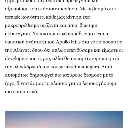
έργα, µε σκοπό την ολιστική προσέγγιση και
αξιοποίηση του εκάστοτε ακινήτου. Με σεβασµό στις
τοπικές κοινότητες, κάθε µας κίνηση έχει
µακροπρόθεσµο ορίζοντα και ήπια, βιώσιµη
προσέγγιση. Χαρακτηριστικό παράδειγµα είναι η
οικιστική ανάπτυξη του Apollo Hills στα νότια προάστια
της Αθήνας, όπου όχι απλώς επενδύσαµε και είµαστε οι
developers του έργου, αλλά θα παραµείνουµε και µετά
την ολοκλήρωσή του και ως asset managers. Αυτό
αυτοµάτως δηµιουργεί πιο ισχυρούς δεσµούς µε το
έργο, δίνοντάς µας το πλαίσιο για να λειτουργήσουµε
πιο ουσιαστικά.