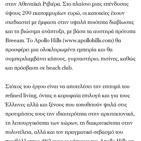
στην Αθηναϊκή Ριβιέρα. Στο πλαίσιο µιας επένδυσης
ύψους 200 εκατοµµυρίων ευρώ, οι κατοικίες έχουν
σχεδιαστεί µε έµφαση στην υψηλή ποιότητα διαβίωσης
και τη βιώσιµη ανάπτυξη, µε βάση τα αυστηρά πρότυπα
Breeam. Το Apollo Hills (www.apollohills.com) θα
προσφέρει µια ολοκληρωµένη εµπειρία και θα
συµπεριλαµβάνει κήπους, γυµναστήριο, πισίνες, καθώς
και πρόσβαση σε beach club.
Στόχος του έργου είναι να αποτελέσει την επιτοµή του
refined living, όντας η κορυφαία επιλογή και για τους
Έλληνες αλλά και ξένους που τοποθετούν ψηλά στις
προτιµήσεις τους την ιδιαιτερότητα στην αρχιτεκτονική,
τη λειτουργικότητα των χώρων, τη διακριτικότητα στην
πολυτέλεια, αλλά και τον πραγµατικό σεβασµό του