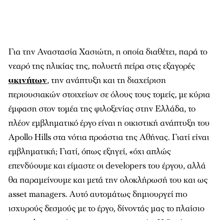
Για την Αναστασία Χασιώτη, η οποία διαθέτει, παρά το
νεαρό της ηλικίας της, πολυετή πείρα στις εξαγορές
ακινήτων
, την ανάπτυξη και τη διαχείριση
περιουσιακών στοιχείων σε όλους τους τοµείς, µε κύρια
έµφαση στον τοµέα της φιλοξενίας στην Ελλάδα, το
πλέον εµβληµατικό έργο είναι η οικιστική ανάπτυξη του
Apollo Hills στα νότια προάστια της Αθήνας. Γιατί είναι
εµβληµατική; Γιατί, όπως εξηγεί, «όχι απλώς
επενδύουµε και είµαστε οι developers του έργου, αλλά
θα παραµείνουµε και µετά την ολοκλήρωσή του και ως
asset managers. Αυτό αυτοµάτως δηµιουργεί πιο
ισχυρούς δεσµούς µε το έργο, δίνοντάς µας το πλαίσιο