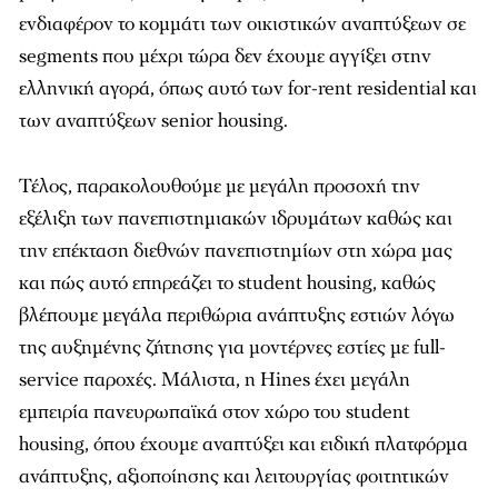
ενδιαφέρον το κοµµάτι των οικιστικών αναπτύξεων σε
segments που µέχρι τώρα δεν έχουµε αγγίξει στην
ελληνική αγορά, όπως αυτό των for-rent residential και
των αναπτύξεων senior housing.
Τέλος, παρακολουθούµε µε µεγάλη προσοχή την
εξέλιξη των πανεπιστηµιακών ιδρυµάτων καθώς και
την επέκταση διεθνών πανεπιστηµίων στη χώρα µας
και πώς αυτό επηρεάζει το student housing, καθώς
βλέπουµε µεγάλα περιθώρια ανάπτυξης εστιών λόγω
της αυξηµένης ζήτησης για µοντέρνες εστίες µε full-
service παροχές. Μάλιστα, η Hines έχει µεγάλη
εµπειρία πανευρωπαϊκά στον χώρο του student
housing, όπου έχουµε αναπτύξει και ειδική πλατφόρµα
ανάπτυξης, αξιοποίησης και λειτουργίας φοιτητικών