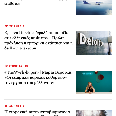
επιβάτες
ΕΠΙΧΕΙΡΗΣΕΙΣ
Έρευνα Deloitte: Υψηλή αισιοδοξία
στις ελληνικές scale-ups – Πρώτη
πρόκληση η εμπορική ανάπτυξη και η
διεθνής επέκταση
FORTUNE TALKS
#TheWorkshapers | Μαρία Βερούχη:
«Οι εταιρικές παροχές καθορίζουν
την εργασία του μέλλοντος»
ΕΠΙΧΕΙΡΗΣΕΙΣ
Η γερμανική αυτοκινητοβιομηχανία