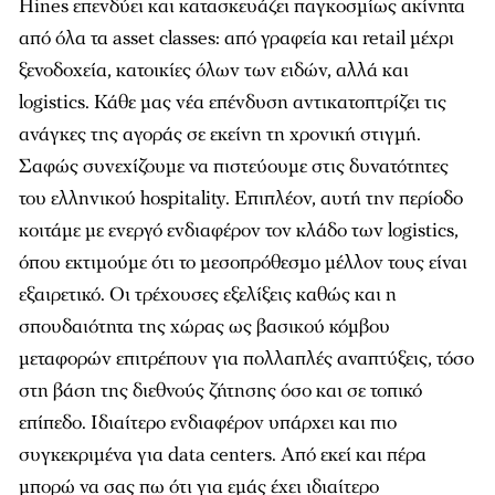
Hines επενδύει και κατασκευάζει παγκοσµίως ακίνητα
από όλα τα asset classes: από γραφεία και retail µέχρι
ξενοδοχεία, κατοικίες όλων των ειδών, αλλά και
logistics. Κάθε µας νέα επένδυση αντικατοπτρίζει τις
ανάγκες της αγοράς σε εκείνη τη χρονική στιγµή.
Σαφώς συνεχίζουµε να πιστεύουµε στις δυνατότητες
του ελληνικού hospitality. Επιπλέον, αυτή την περίοδο
κοιτάµε µε ενεργό ενδιαφέρον τον κλάδο των logistics,
όπου εκτιµούµε ότι το µεσοπρόθεσµο µέλλον τους είναι
εξαιρετικό. Οι τρέχουσες εξελίξεις καθώς και η
σπουδαιότητα της χώρας ως βασικού κόµβου
µεταφορών επιτρέπουν για πολλαπλές αναπτύξεις, τόσο
στη βάση της διεθνούς ζήτησης όσο και σε τοπικό
επίπεδο. Ιδιαίτερο ενδιαφέρον υπάρχει και πιο
συγκεκριµένα για data centers. Από εκεί και πέρα
µπορώ να σας πω ότι για εµάς έχει ιδιαίτερο