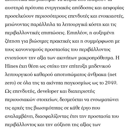
αυστηρά πρότυπα ενεργειακής απόδοσης και αειφορίας
προσελκύουν περισσότερους επενδυτές και ενοικιαστές,
µειώνοντας παράλληλα τα λειτουργικά κόστη και τις
περιβαλλοντικές επιπτώσεις. Επιπλέον, η αυξηµένη
ζήτηση για βιώσιµες πρακτικές και η συµµόρφωση µε
τους κανονισµούς προστασίας του περιβάλλοντος
ενισχύουν την αξία των ακινήτων µακροπρόθεσµα. Η
Hines έχει θέση ως στόχο την επίτευξη µηδενικού
λειτουργικού καθαρού αποτυπώµατος άνθρακα (net
zero) σε όλα της τα ακίνητα παγκοσµίως ως το 2040.
Ως επενδυτής, developer και διαχειριστής
περιουσιακών στοιχείων, δεσµεύεται να ενσωµατώνει
τις αρχές της βιωσιµότητας σε κάθε έργο που
αναλαµβάνει, διασφαλίζοντας έτσι την προστασία του
περιβάλλοντος και την αύξηση της αξίας των