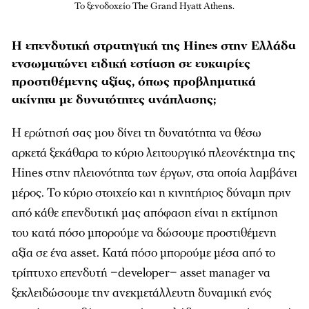
Το ξενοδοχείο The Grand Hyatt Athens.
Η επενδυτική στρατηγική της Hines στην Ελλάδα
ενσωματώνει ειδική εστίαση σε ευκαιρίες
προστιθέμενης αξίας, όπως προβληματικά
ακίνητα με δυνατότητες ανάπλασης;
Η ερώτησή σας µου δίνει τη δυνατότητα να θέσω
αρκετά ξεκάθαρα το κύριο λειτουργικό πλεονέκτηµα της
Hines στην πλειονότητα των έργων, στα οποία λαµβάνει
µέρος. Το κύριο στοιχείο και η κινητήριος δύναµη πριν
από κάθε επενδυτική µας απόφαση είναι η εκτίµηση
του κατά πόσο µπορούµε να δώσουµε προστιθέµενη
αξία σε ένα asset. Κατά πόσο µπορούµε µέσα από το
τρίπτυχο επενδυτή −developer− asset manager να
ξεκλειδώσουµε την ανεκµετάλλευτη δυναµική ενός