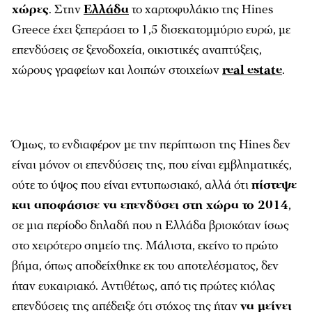
χώρες
. Στην
Ελλάδα
το χαρτοφυλάκιο της Hines
Greece έχει ξεπεράσει το 1,5 δισεκατοµµύριο ευρώ, µε
επενδύσεις σε ξενοδοχεία, οικιστικές αναπτύξεις,
χώρους γραφείων και λοιπών στοιχείων
real estate
.
Όµως, το ενδιαφέρον µε την περίπτωση της Hines δεν
είναι µόνον οι επενδύσεις της, που είναι εµβληµατικές,
ούτε το ύψος που είναι εντυπωσιακό, αλλά ότι
πίστεψε
και αποφάσισε να επενδύσει στη χώρα το 2014
,
σε µια περίοδο δηλαδή που η Ελλάδα βρισκόταν ίσως
στο χειρότερο σηµείο της. Μάλιστα, εκείνο το πρώτο
βήµα, όπως αποδείχθηκε εκ του αποτελέσµατος, δεν
ήταν ευκαιριακό. Αντιθέτως, από τις πρώτες κιόλας
επενδύσεις της απέδειξε ότι στόχος της ήταν
να µείνει