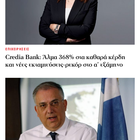
ΕΠΙΧΕΙΡΗΣΕΙΣ
Credia Bank: Άλμα 368% στα καθαρά κέρδη
και νέες εκταμιεύσεις-ρεκόρ στο α’ εξάμηνο