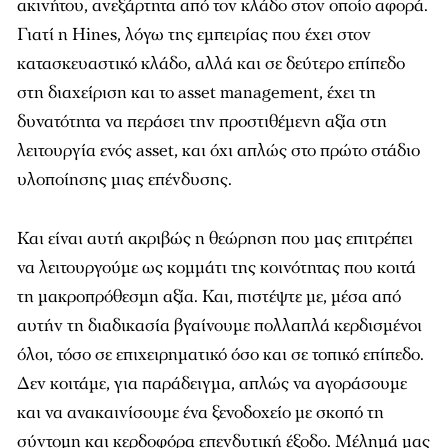
ακινήτου, ανεξάρτητα από τον κλάδο στον οποίο αφορά.
Γιατί η Hines, λόγω της εµπειρίας που έχει στον
κατασκευαστικό κλάδο, αλλά και σε δεύτερο επίπεδο
στη διαχείριση και το asset management, έχει τη
δυνατότητα να περάσει την προστιθέµενη αξία στη
λειτουργία ενός asset, και όχι απλώς στο πρώτο στάδιο
υλοποίησης µιας επένδυσης.
Και είναι αυτή ακριβώς η θεώρηση που µας επιτρέπει
να λειτουργούµε ως κοµµάτι της κοινότητας που κοιτά
τη µακροπρόθεσµη αξία. Και, πιστέψτε µε, µέσα από
αυτήν τη διαδικασία βγαίνουµε πολλαπλά κερδισµένοι
όλοι, τόσο σε επιχειρηµατικό όσο και σε τοπικό επίπεδο.
Δεν κοιτάµε, για παράδειγµα, απλώς να αγοράσουµε
και να ανακαινίσουµε ένα ξενοδοχείο µε σκοπό τη
σύντοµη και κερδοφόρα επενδυτική έξοδο. Μέληµά µας