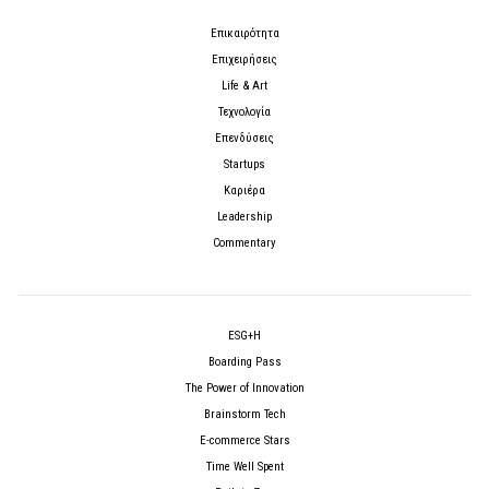
Επικαιρότητα
Επιχειρήσεις
Life & Art
Τεχνολογία
Επενδύσεις
Startups
Καριέρα
Leadership
Commentary
ESG+H
Boarding Pass
The Power of Innovation
Brainstorm Tech
E-commerce Stars
Time Well Spent