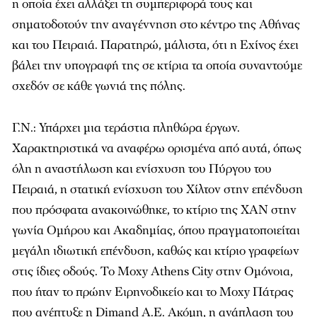
η οποία έχει αλλάξει τη συµπεριφορά τους και
σηµατοδοτούν την αναγέννηση στο κέντρο της Αθήνας
και του Πειραιά. Παρατηρώ, μάλιστα, ότι η Εχίνος έχει
βάλει την υπογραφή της σε κτίρια τα οποία συναντούμε
σχεδόν σε κάθε γωνιά της πόλης.
Γ.Ν.: Υπάρχει µια τεράστια πληθώρα έργων.
Χαρακτηριστικά να αναφέρω ορισµένα από αυτά, όπως
όλη η αναστήλωση και ενίσχυση του Πύργου του
Πειραιά, η στατική ενίσχυση του Χίλτον στην επένδυση
που πρόσφατα ανακοινώθηκε, το κτίριο της ΧΑΝ στην
γωνία Οµήρου και Ακαδηµίας, όπου πραγµατοποιείται
µεγάλη ιδιωτική επένδυση, καθώς και κτίριο γραφείων
στις ίδιες οδούς. Το Moxy Athens City στην Οµόνοια,
που ήταν το πρώην Ειρηνοδικείο και το Moxy Πάτρας
που ανέπτυξε η Dimand A.E. Ακόµη, η ανάπλαση του