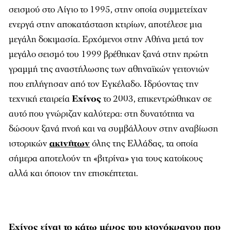
σεισµού στο Αίγιο το 1995, στην οποία συµµετείχαν
ενεργά στην αποκατάσταση κτιρίων, αποτέλεσε µια
µεγάλη δοκιµασία. Ερχόµενοι στην Αθήνα µετά τον
µεγάλο σεισµό του 1999 βρέθηκαν ξανά στην πρώτη
γραµµή της αναστήλωσης των αθηναϊκών γειτονιών
που επλήγησαν από τον Εγκέλαδο. Ιδρύοντας την
τεχνική εταιρεία
Εχίνος
το 2003, επικεντρώθηκαν σε
αυτό που γνώριζαν καλύτερα: στη δυνατότητα να
δώσουν ξανά πνοή και να συµβάλλουν στην αναβίωση
ιστορικών
ακινήτων
όλης της Ελλάδας, τα οποία
σήµερα αποτελούν τη «βιτρίνα» για τους κατοίκους
αλλά και όποιον την επισκέπτεται.
Εχίνος είναι το κάτω μέρος του κιονόκρανου που