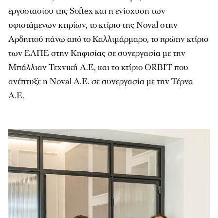
εργοστασίου της Softex και η ενίσχυση των
υφιστάµενων κτιρίων, το κτίριο της Noval στην
Αρδηττού πάνω από το Καλλιµάρµαρο, το πρώην κτίριο
των ΕΛΠΕ στην Κηφισίας σε συνεργασία µε την
Μπάλλιαν Τεχνική Α.Ε, και τo κτίριο ORBIT που
ανέπτυξε η Noval Α.Ε. σε συνεργασία µε την Τέρνα
Α.Ε.