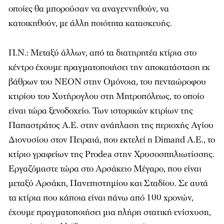
οποίες θα µπορούσαν να αναγεννηθούν, να
κατοικηθούν, µε άλλη ποιότητα κατασκευής.
Π.Ν.: Μεταξύ άλλων, από τα διατηρητέα κτίρια στο
κέντρο έχουµε πραγµατοποιήσει την αποκατάσταση εκ
βάθρων του ΝΕΟΝ στην Οµόνοια, του πενταώροφου
κτιρίου του Χυτήρογλου στη Μητροπόλεως, το οποίο
είναι τώρα ξενοδοχείο. Των ιστορικών κτιρίων της
Παπαστράτος Α.Ε. στην ανάπλαση της περιοχής Αγίου
Διονυσίου στον Πειραιά, που εκτελεί η Dimand A.E., το
κτίριο γραφείων της Prodea στην Χρυσοσπηλιωτίσσης.
Εργαζόµαστε τώρα στο Αρσάκειο Μέγαρο, που είναι
µεταξύ Αρσάκη, Πανεπιστηµίου και Σταδίου. Σε αυτά
τα κτίρια που κάποια είναι πάνω από 100 χρονών,
έχουµε πραγµατοποιήσει µια πλήρη στατική ενίσχυση,