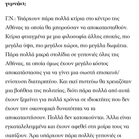
γερνάει;
Γ.Ν.: Υπάρχουν πάρα πολλά κτίρια στο κέντρο της
Αθήνας τα οποία θα µπορούσαν να αποκατασταθούν.
Κτίρια φτιαγµένα µε µια φιλοσοφία άλλης εποχής, πιο
µεγάλα ύψη, πιο µεγάλοι χώροι, πιο µεγάλα δωµάτια.
Πάρα πολλά µικρά στολίδια σε γειτονιές όλης της
Αθήνας, τα οποία όµως έχουν µεγάλο κόστος
αποκατάστασης για να γίνει µια σωστή επισκευή/
ενίσχυση διατηρητέου. Και εκεί πιστεύω θα χρειαζόταν
µια βοήθεια της πολιτείας, διότι πάρα πολλά από αυτά
έχουν ξεµείνει για πολλά χρόνια σε ιδιοκτήτες που δεν
έχουν την οικονοµική δυνατότητα να τα
αποκαταστήσουν. Πολλά δεν κατοικούνται. Άλλα είναι
εγκαταλελειµµένα και έχουν αφεθεί στη µοίρα τους να
σαπίζουν. Άρα υπάρχουν πάρα πολλές γειτονιές οι