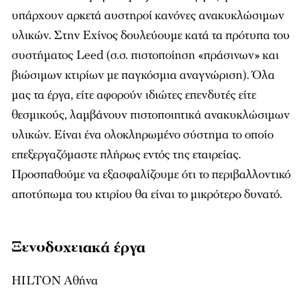
υπάρχουν αρκετά αυστηροί κανόνες ανακυκλώσιµων
υλικών. Στην Εχίνος δουλεύουµε κατά τα πρότυπα του
συστήµατος Leed (σ.σ. πιστοποίηση «πράσινων» και
βιώσιµων κτιρίων µε παγκόσµια αναγνώριση). Όλα
µας τα έργα, είτε αφορούν ιδιώτες επενδυτές είτε
θεσµικούς, λαµβάνουν πιστοποιητικά ανακυκλώσιµων
υλικών. Είναι ένα ολοκληρωµένο σύστηµα το οποίο
επεξεργαζόµαστε πλήρως εντός της εταιρείας.
Προσπαθούµε να εξασφαλίζουµε ότι το περιβαλλοντικό
αποτύπωµα του κτιρίου θα είναι το µικρότερο δυνατό.
Ξενοδοχειακά έργα
HILTON Αθήνα