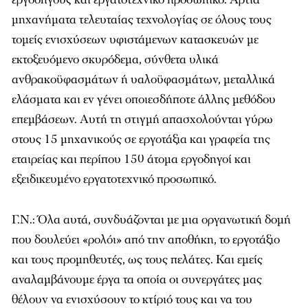
µηχανήµατα τελευταίας τεχνολογίας σε όλους τους
τοµείς ενισχύσεων υφιστάµενων κατασκευών µε
εκτοξευόµενο σκυρόδεµα, σύνθετα υλικά
ανθρακοϋφασµάτων ή υαλοϋφασµάτων, µεταλλικά
ελάσµατα και εν γένει οποιεσδήποτε άλλης µεθόδου
επεµβάσεων. Αυτή τη στιγµή απασχολούνται γύρω
στους 15 µηχανικούς σε εργοτάξια και γραφεία της
εταιρείας και περίπου 150 άτοµα εργοδηγοί και
εξειδικευµένο εργατοτεχνικό προσωπικό.
Γ.Ν.: Όλα αυτά, συνδυάζονται µε µια οργανωτική δοµή
που δουλεύει «ρολόι» από την αποθήκη, το εργοτάξιο
και τους προµηθευτές, ως τους πελάτες. Και εµείς
αναλαµβάνουµε έργα τα οποία οι συνεργάτες µας
θέλουν να ενισχύσουν το κτίριό τους και να του