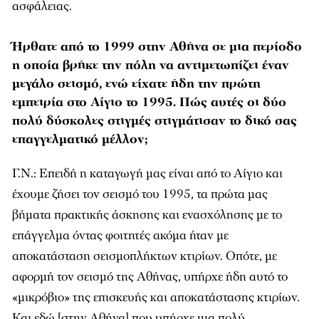
ασφάλειας.
Ήρθατε από το 1999 στην Αθήνα σε μια περίοδο
η οποία βρήκε την πόλη να αντιμετωπίζει έναν
μεγάλο σεισμό, ενώ είχατε ήδη την πρώτη
εμπειρία στο Αίγιο το 1995. Πώς αυτές οι δύο
πολύ δύσκολες στιγμές στιγμάτισαν το δικό σας
επαγγελματικό μέλλον;
Γ.Ν.: Επειδή η καταγωγή µας είναι από το Αίγιο και
έχουµε ζήσει τον σεισµό του 1995, τα πρώτα µας
βήµατα πρακτικής άσκησης και ενασχόλησης µε το
επάγγελµα όντας φοιτητές ακόµα ήταν µε
αποκατάσταση σεισµοπλήκτων κτιρίων. Οπότε, µε
αφορµή τον σεισµό της Αθήνας, υπήρχε ήδη αυτό το
«µικρόβιο» της επισκευής και αποκατάστασης κτιρίων.
Και εδώ [στην Αθήνα] που υπήρχε µια πολύ