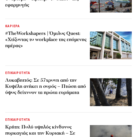
εφαρμογής
ΚΑΡΙΕΡΑ
#TheWorkshapers | Όμιλος Quest:
«Χτίζοντας το workplace της επόμενης
ημέρας»
ΕΠΙΚΑΙΡΟΤΗΤΑ
Λυκαβηττός: Σε 57χρονη από την
Κυψέλη ανήκει η σορός – Πτώση από
ύψος δείχνουν τα πρώτα ευρήματα
ΕΠΙΚΑΙΡΟΤΗΤΑ
Κρήτη: Πολύ υψηλός κίνδυνος
πυρκαγιάς και την Κυριακή – Σε