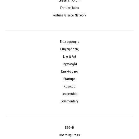
Leaders’ Forum
Fortune Talks
Fortune Greece Network
Επικαιρότητα
Επιχειρήσεις
Life & Art
Τεχνολογία
Επενδύσεις
Startups
Καριέρα
Leadership
Commentary
ESG+H
Boarding Pass