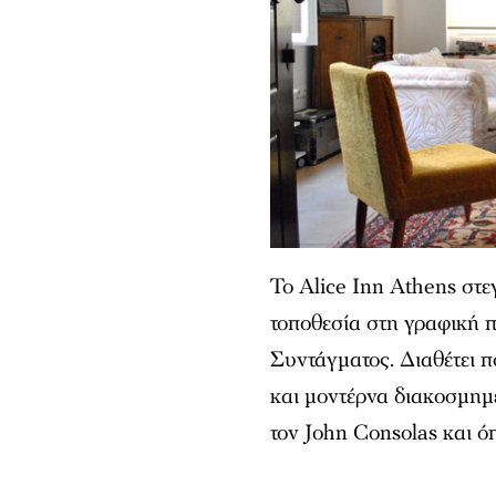
Το Alice Inn Athens στε
τοποθεσία στη γραφική π
Συντάγματος. Διαθέτει π
και μοντέρνα διακοσμημέ
τον John Consolas και ό