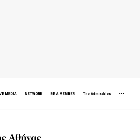
VE MEDIA
NETWORK
BE A MEMBER
The Admirables
ης Αθήνας