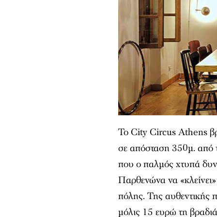
Το City Circus Athens β
σε απόσταση 350μ. από τ
που ο παλμός χτυπά δυνα
Παρθενώνα να «κλείνει» 
πόλης. Της αυθεντικής 
μόλις 15 ευρώ τη βραδι