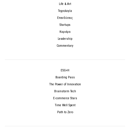
Life & Art
Τεχνολογία
Επενδύσεις
Startups
Καριέρα
Leadership
Commentary
ESG+H
Boarding Pass
The Power of Innovation
Brainstorm Tech
E-commerce Stars
Time Well Spent
Path to Zero