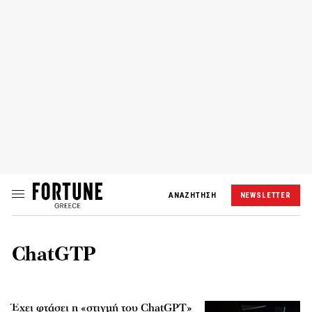
ΑΝΑΖΗΤΗΣΗ
NEWSLETTER
ChatGTP
Έχει φτάσει η «στιγμή του ChatGPT»