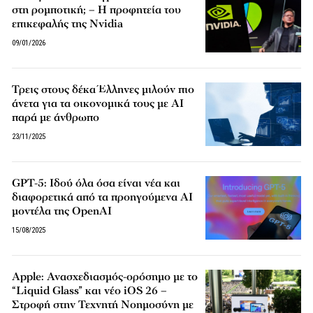
στη ρομποτική; – Η προφητεία του
επικεφαλής της Nvidia
09/01/2026
Τρεις στους δέκα Έλληνες μιλούν πιο
άνετα για τα οικονομικά τους με AI
παρά με άνθρωπο
23/11/2025
GPT-5: Ιδού όλα όσα είναι νέα και
διαφορετικά από τα προηγούμενα AI
μοντέλα της OpenAI
15/08/2025
Apple: Ανασχεδιασμός-ορόσημο με το
“Liquid Glass” και νέο iOS 26 –
Στροφή στην Τεχνητή Νοημοσύνη με