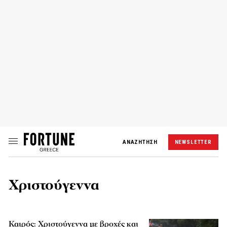
ΑΝΑΖΗΤΗΣΗ
NEWSLETTER
Χριστούγεννα
Καιρός: Χριστούγεννα με βροχές και