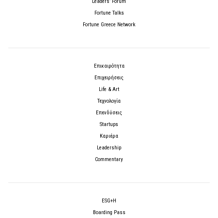
Leaders’ Forum
Fortune Talks
Fortune Greece Network
Επικαιρότητα
Επιχειρήσεις
Life & Art
Τεχνολογία
Επενδύσεις
Startups
Καριέρα
Leadership
Commentary
ESG+H
Boarding Pass