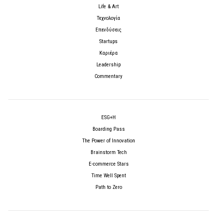
Life & Art
Τεχνολογία
Επενδύσεις
Startups
Καριέρα
Leadership
Commentary
ESG+H
Boarding Pass
The Power of Innovation
Brainstorm Tech
E-commerce Stars
Time Well Spent
Path to Zero