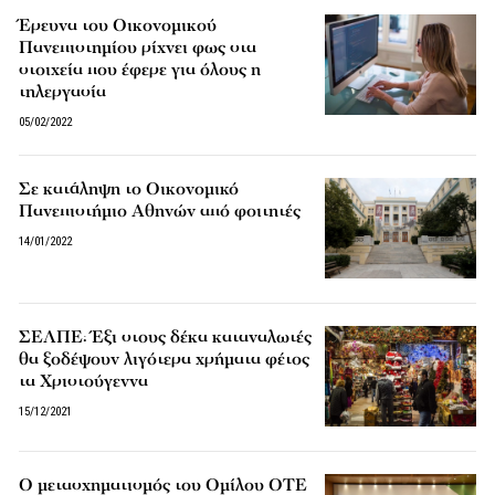
Έρευνα του Οικονομικού
Πανεπιστημίου ρίχνει φως στα
στοιχεία που έφερε για όλους η
τηλεργασία
05/02/2022
Σε κατάληψη το Οικονομικό
Πανεπιστήμιο Αθηνών από φοιτητές
14/01/2022
ΣΕΛΠΕ: Έξι στους δέκα καταναλωτές
θα ξοδέψουν λιγότερα χρήματα φέτος
τα Χριστούγεννα
15/12/2021
Ο μετασχηματισμός του Ομίλου ΟΤΕ