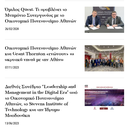
Όμιλος Quest: Τι προβλέπει το
Μνημόνιο Συνεργασίας με το
Οικονομικό Πανεπιστήμιο Αθηνών
26/02/2024
Οικονομικό Πανεπιστήμιο Αθηνών
και Grant Thornton «ενώνουν» τα
ακριτικά νησιά με την Αθήνα
07/11/2023
Διεθνές Συνέδριο “Leadership and
Management in the Digital Era” από
το Οικονομικό Πανεπιστήμιο
Αθηνών, το Stevens Institute of
Technology και την Ίδρυμα
Μποδοσάκη
13/06/2023