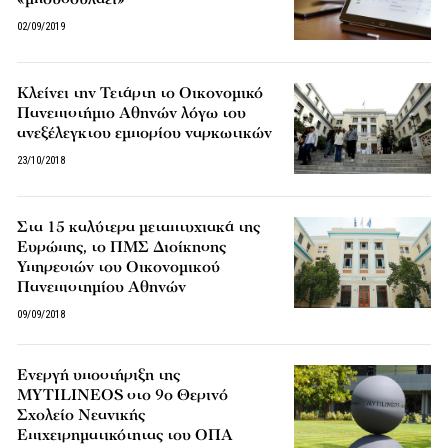
02/09/2019
Κλείνει την Τετάρτη το Οικονομικό
Πανεπιστήμιο Αθηνών λόγω του
ανεξέλεγκτου εμπορίου ναρκωτικών
23/10/2018
Στα 15 καλύτερα μεταπτυχιακά της
Ευρώπης, το ΠΜΣ Διοίκησης
Υπηρεσιών του Οικονομικού
Πανεπιστημίου Αθηνών
09/09/2018
Ενεργή υποστήριξη της
MYTILINEOS στο 9ο Θερινό
Σχολείο Νεανικής
Επιχειρηματικότητας του ΟΠΑ