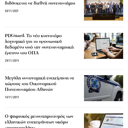
διδάσκεται σε διεθνή πανεπιστήμια
03/11/2021
PDGuard: Το νέο καινοτόμο
λογισμικό για τα προσωπικά
δεδομένα από την πανεπιστημιακή
έρευνα του ΟΠΑ
29/11/2019
Μεγάλη αστυνομική επιχείρηση σε
χώρους του Οικονομικού
Πανεπιστημίου Αθηνών
10/11/2019
O ψηφιακός μετασχηματισμός των
ελληνικών επιχειρήσεων ακόμα
«μπουσουλάει»