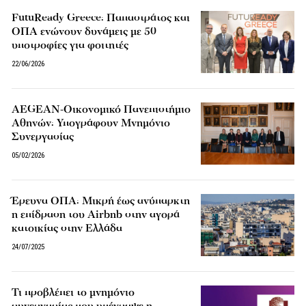
FutuReady Greece: Παπαστράτος και
ΟΠΑ ενώνουν δυνάμεις με 50
υποτροφίες για φοιτητές
22/06/2026
AEGEAN-Οικονομικό Πανεπιστήμιο
Αθηνών: Υπογράφουν Μνημόνιο
Συνεργασίας
05/02/2026
Έρευνα ΟΠΑ: Μικρή έως ανύπαρκτη
η επίδραση του Airbnb στην αγορά
κατοικίας στην Ελλάδα
24/07/2025
Τι προβλέπει το μνημόνιο