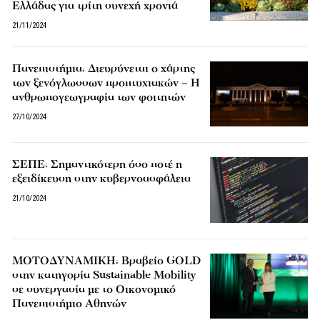
Ελλάδας για τρίτη συνεχή χρονιά
21/11/2024
Πανεπιστήμια: Διευρύνεται ο χάρτης
των ξενόγλωσσων προπτυχιακών – Η
ανθρωπογεωγραφία των φοιτητών
27/10/2024
ΣΕΠΕ: Σημαντικότερη όσο ποτέ η
εξειδίκευση στην κυβερνοασφάλεια
21/10/2024
ΜΟΤΟΔΥΝΑΜΙΚΗ: Βραβείο GOLD
στην κατηγορία Sustainable Mobility
σε συνεργασία με το Οικονομικό
Πανεπιστήμιο Αθηνών