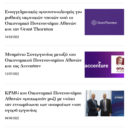
Επαγγελματικός προσανατολισμός για
μαθητές ακριτικών νησιών από το
Οικονομικό Πανεπιστήμιο Αθηνών
και την Grant Thornton
14/03/2023
Μνημόνιο Συνεργασίας μεταξύ του
Οικονομικού Πανεπιστημίου Αθηνών
και της Accenture
12/07/2022
KPMG και Οικονομικό Πανεπιστήμιο
Αθηνών προχωρούν μαζί με στόχο
την ενσωμάτωση των αποφοίτων στην
αγορά εργασίας
04/04/2022