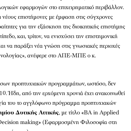
λογικών εφαρμογών στο επιχειρηματικό περιβάλλον.
ι νέους επιστήμονες με έμφαση στις σύγχρονες
ραίτητες για την εξάσκηση της διοικητικής επιστήμης
ίπεδο, και, τρίτον, να ενισχύσει την επιστημονική
και να παράξει νέα γνώση στις γνωσιακές περιοχές
εχνολογίας», ανέφερε στο ΑΠΕ-ΜΠΕ ο κ.
σσων προπτυχιακών προγραμμάτων, ωστόσο, δεν
 10. Ήδη, από την ερχόμενη χρονιά έχει ανακοινωθεί
υργία του το αγγλόφωνο πρόγραμμα προπτυχιακών
μίου Δυτικής Αττικής
, με τίτλο «BA in Applied
 Decision making» (Εφαρμοσμένη Φιλοσοφία στη