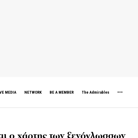
VE MEDIA
NETWORK
BE A MEMBER
The Admirables
αι ο χάρτης των ξενόγλωσσων