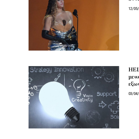
12/05
HEL
μετα
εξω
03/04