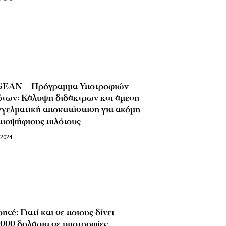
EAN – Πρόγραμμα Υποτροφιών
ότων: Κάλυψη διδάκτρων και άμεση
γγελματική αποκατάσταση για ακόμη
υποψήφιους πιλότους
/2024
ncé: Γιατί και σε ποιους δίνει
000 δολάρια σε υποτροφίες