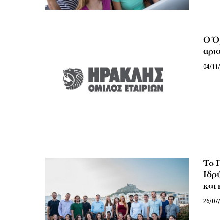
Ο Ό
αρισ
04/11
Το 
Ιδρ
και
26/07