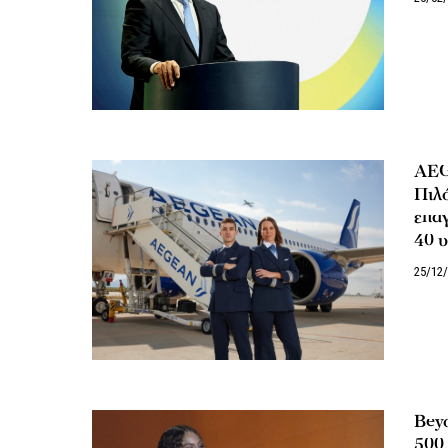
AEG
Πιλ
επα
40 
25/12
Beyo
500.