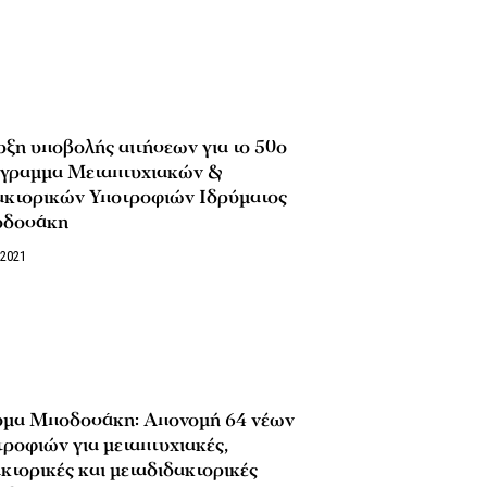
ξη υποβολής αιτήσεων για το 50ο
γραμμα Μεταπτυχιακών &
ακτορικών Υποτροφιών Ιδρύματος
δοσάκη
/2021
υμα Μποδοσάκη: Απονομή 64 νέων
ροφιών για μεταπτυχιακές,
κτορικές και μεταδιδακτορικές