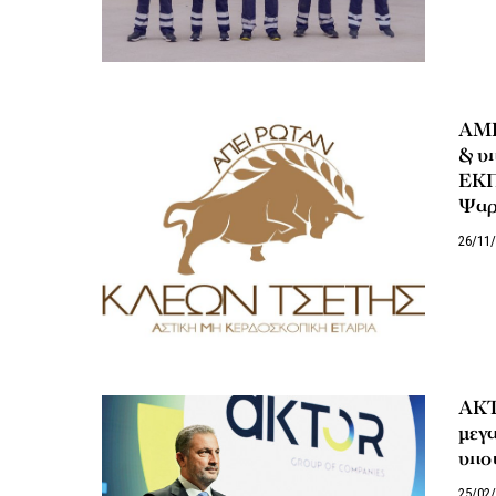
ΑΜΚ
& υπ
ΕΚΠ
Ψαρ
26/11
AKT
μεγα
υπο
25/02