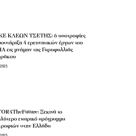
Ε ΚΛΕΩΝ ΤΣΕΤΗΣ: 6 υποτροφίες
οστήριξη 4 ερευνητικών έργων του
Α εις μνήμην της Γαρυφαλλιάς
ράκου
/2025
OR4TheFuture: Ξεκινά το
λύτερο εταιρικό πρόγραμμα
τροφιών στην Ελλάδα
/2025