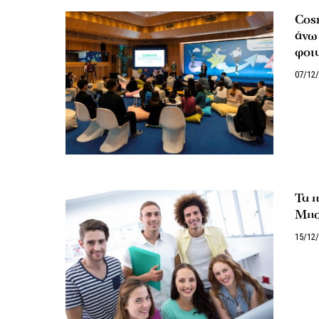
Cos
άνω 
φοιτ
07/12
Τα 
Μπο
15/12