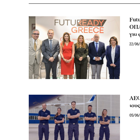
Fut
ΟΠΑ
για 
22/06
AEG
του
05/06