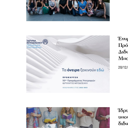
Έναρ
Πρό
Διδ
Μπο
20/12
Ίδρ
υποτ
διδα