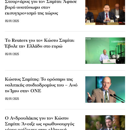
Στουρνάρας για τον Σημίτη: Άφησε
βαρύ αποτύπωμα στον
εκσυγχρονισμό της χώρας
05/01/2025
Το Reuters για τον Κώστα Σημίτη:
Έβαλε την Ελλάδα στο ευρώ
05/01/2025
Κώστας Σημίτης: Τα ορόσημα της
πολιτικής σταδιοδρομίας του – Από
τα Ίμια στην ΟΝΕ
05/01/2025
Ο Ανδρουλάκης για τον Κώστα
Σημίτη: Άνοιξε ως πρωθυπουργός
νέους ορίζοντες στην ελληνική