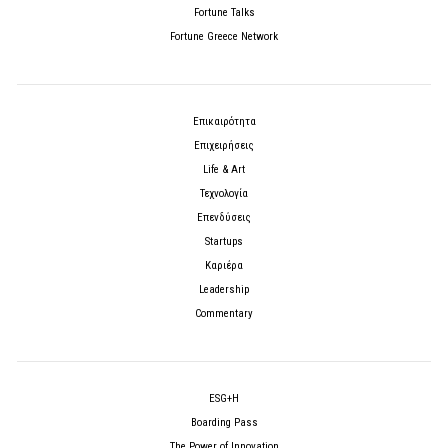
Fortune Talks
Fortune Greece Network
Επικαιρότητα
Επιχειρήσεις
Life & Art
Τεχνολογία
Επενδύσεις
Startups
Καριέρα
Leadership
Commentary
ESG+H
Boarding Pass
The Power of Innovation