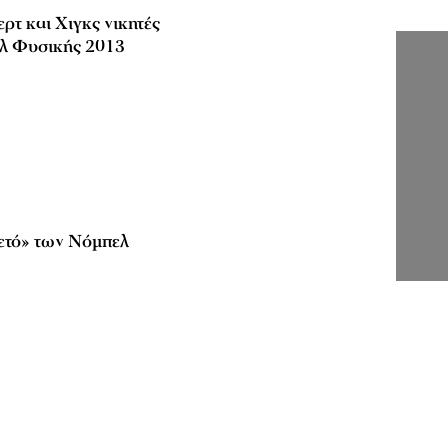
ρτ και Χιγκς νικητές
λ Φυσικής 2013
ετό» των Νόμπελ