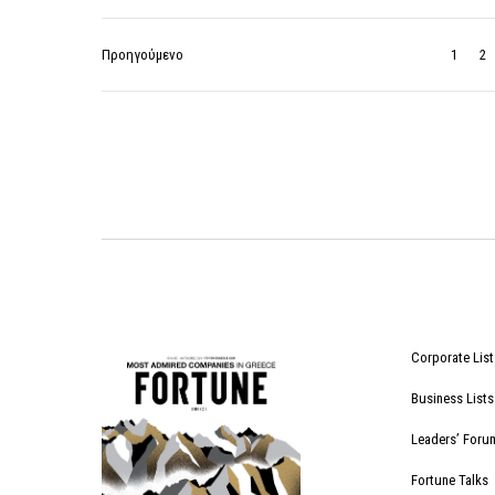
Προηγούμενο
1
2
Corporate List
Business Lists
Leaders’ Foru
Fortune Talks