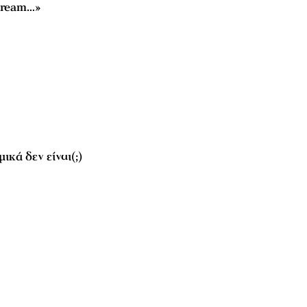
 dream…»
ικά δεν είναι(;)