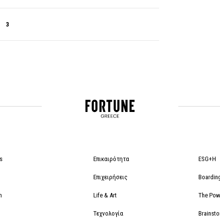
3
s
Επικαιρότητα
ESG+H
Επιχειρήσεις
Boardin
m
Life & Art
The Powe
Τεχνολογία
Brainst