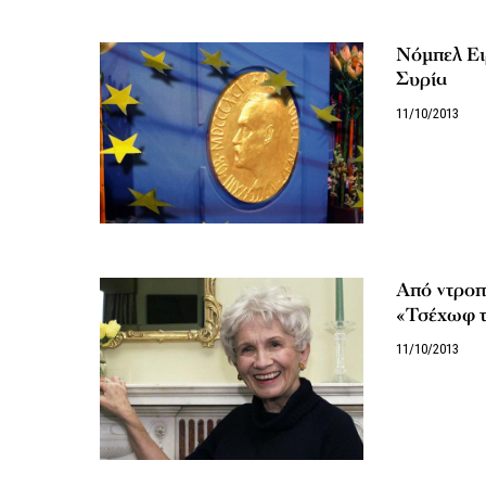
Νόμπελ Ει
Συρία
11/10/2013
Από ντροπ
«Τσέχωφ τ
11/10/2013