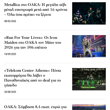
Metallica στο ΟΑΚΑ: Η μεγάλη χέβι
μέταλ επιστροφή μετά από 16 χρόνια
– Όλα όσα πρέπει να ξέρετε
08/05/2026
«Run For Your Lives»: Οι Iron
Maiden στο ΟΑΚΑ τον Μάιο του
2026 για την 50ή επέτειο
18/09/2025
«Telekom Center Athens»: Πόσα
εκατομμύρια θα λάβει ο
Παναθηναϊκός από το deal για το
γήπεδο
20/08/2025
ΟΑΚΑ: Σύμβαση 8,4 εκατ. ευρώ για