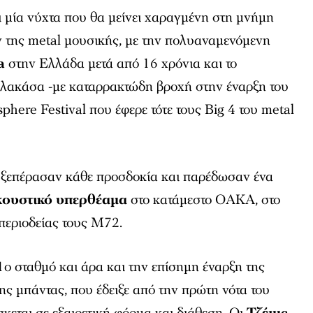
ι μία νύχτα που θα μείνει χαραγμένη στη μνήμη
 της metal μουσικής, με την πολυαναμενόμενη
a
στην Ελλάδα μετά από 16 χρόνια και το
αλακάσα -με καταρρακτώδη βροχή στην έναρξη του
isphere Festival που έφερε τότε τους Big 4 του metal
λ ξεπέρασαν κάθε προσδοκία και παρέδωσαν ένα
κουστικό υπερθέαμα
στο κατάμεστο ΟΑΚΑ, στο
περιοδείας τους M72.
ο σταθμό και άρα και την επίσημη έναρξη της
ης μπάντας, που έδειξε από την πρώτη νότα του
σκεται σε εξαιρετική φόρμα και διάθεση. Οι
Τζέιμς