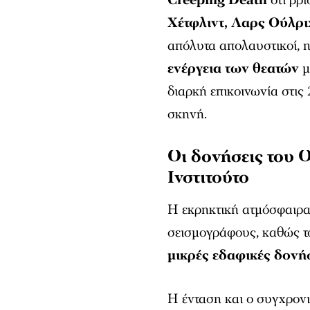
Χέτφλιντ, Λαρς Ούλρι
απόλυτα απολαυστικοί, η
ενέργεια των θεατών
μ
διαρκή επικοινωνία στις
σκηνή.
Οι δονήσεις του 
Ινστιτούτο
Η εκρηκτική ατμόσφαιρ
σεισμογράφους, καθώς 
μικρές εδαφικές δονή
Η ένταση και ο συγχρον