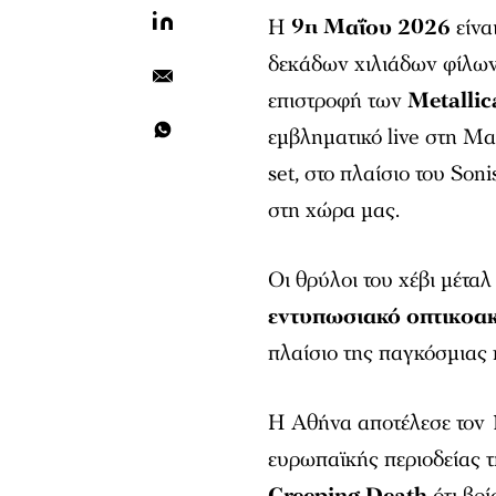
Η
9η Μαΐου 2026
είνα
δεκάδων χιλιάδων φίλων
επιστροφή των
Metallic
εμβληματικό live στη Μ
set, στο πλαίσιο του Son
στη χώρα μας.
Οι θρύλοι του χέβι μέτα
εντυπωσιακό οπτικοα
πλαίσιο της παγκόσμιας 
Η Αθήνα αποτέλεσε τον 1
ευρωπαϊκής περιοδείας τ
Creeping Death
ότι βρί