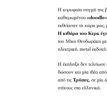
Η κορυφαία στιγμή της β
καθιερωμένου
«doodle
εκθείασαν τη χώρα μας,
Η κιθάρα του Κερκ έγ
του Μίκη Θεοδωράκη με τ
ηλεκτρική, metal εκδοχή
Η έκπληξη δεν τελείωσε
δώσουν και μία ιδέα από
από τις
Τρύπες,
σε μία 
στίχους στα ελληνικά.