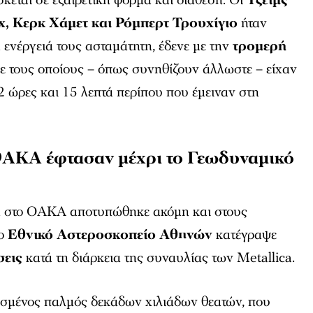
χ, Κερκ Χάμετ και Ρόμπερτ Τρουχίγιο
ήταν
 ενέργειά τους ασταμάτητη, έδενε με την
τρομερή
ε τους οποίους – όπως συνηθίζουν άλλωστε – είχαν
 2 ώρες και 15 λεπτά περίπου που έμειναν στη
ΟΑΚΑ έφτασαν μέχρι το Γεωδυναμικό
α στο ΟΑΚΑ αποτυπώθηκε ακόμη και στους
το
Εθνικό
Αστεροσκοπείο Αθηνών
κατέγραψε
σεις
κατά τη διάρκεια της συναυλίας των
Metallica
.
ισμένος παλμός δεκάδων χιλιάδων θεατών, που