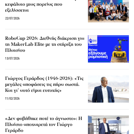
κεφάλαιο μιας πορείας που
εξελίσσεται
22/07/2026
RoboCup 2026: Διεθνής διάκριση για
τη MakerLab Elite με τη στήριξη του
Πλαισίου
13/07/2026
Γιώργος Γεράρδος (1946-2026): «Τις
μεγάλες αποφάσεις τις πήρα σωστά.
Και γι’ αυτό είμαι ευτυχής»
11/02/2026
«Δεν φοβήθηκε ποτέ το άγνωστο»: Η
Πλαίσιο αποχαιρετά τον Γιώργο
Γεράρδο