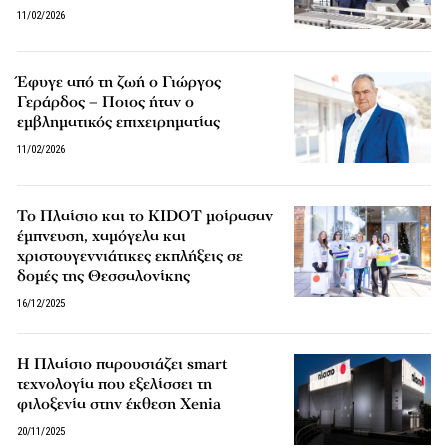
11/02/2026
Έφυγε από τη ζωή ο Γιώργος
Γεράρδος – Ποιος ήταν ο
εμβληματικός επιχειρηματίας
11/02/2026
Το Πλαίσιο και το KIDOT μοίρασαν
έμπνευση, χαμόγελα και
χριστουγεννιάτικες εκπλήξεις σε
δομές της Θεσσαλονίκης
16/12/2025
Η Πλαίσιο παρουσιάζει smart
τεχνολογία που εξελίσσει τη
φιλοξενία στην έκθεση Xenia
20/11/2025