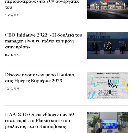
περισσότερους από 700 συνεργάτες
του
15/12/2023
CEO Initiative 2023: «Η δουλειά του
manager είναι να πιάνει το τιμόνι
στην κρίση»
09/11/2023
Discover your way με το Πλαίσιο,
στις Ημέρες Καριέρας 2023
19/10/2023
ΠΛΑΙΣΙΟ: Οι επενδύσεις των 40
εκατ. ευρώ, το Plaisio store του
μέλλοντος και ο Κωτσόβολος