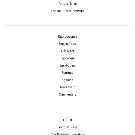
Fortune Talks
Fortune Greece Network
Επικαιρότητα
Επιχειρήσεις
Life & Art
Τεχνολογία
Επενδύσεις
Startups
Καριέρα
Leadership
Commentary
ESG+H
Boarding Pass
The Power of Innovation