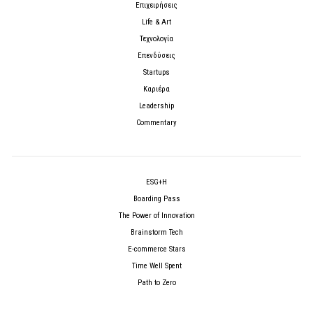
Επιχειρήσεις
Life & Art
Τεχνολογία
Επενδύσεις
Startups
Καριέρα
Leadership
Commentary
ESG+H
Boarding Pass
The Power of Innovation
Brainstorm Tech
E-commerce Stars
Time Well Spent
Path to Zero