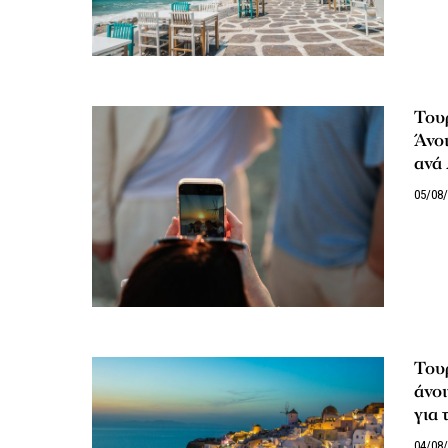
Του
Άνοι
ανά
05/08
Τουρ
άνοι
για 
04/08