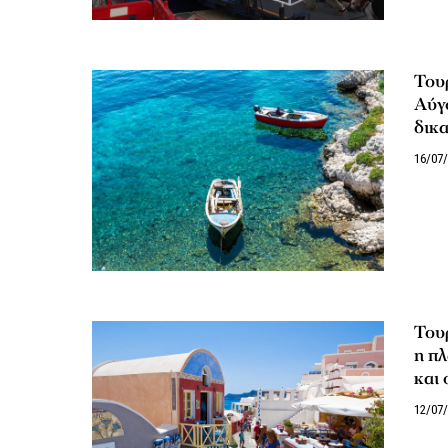
Του
Αύγο
δικα
16/07
Τουρ
η πλ
και 
12/07