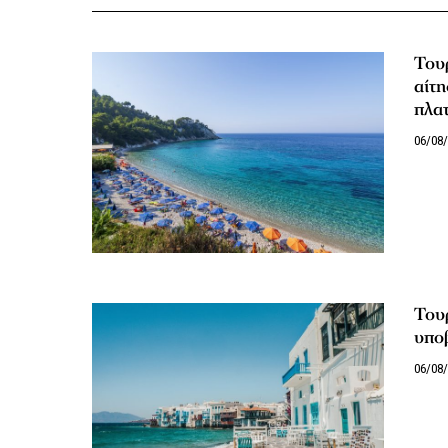
Του
αίτη
πλα
06/08
Του
υπο
06/08