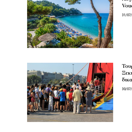
Vou
31/07
Του
Ξεκι
δικα
30/07