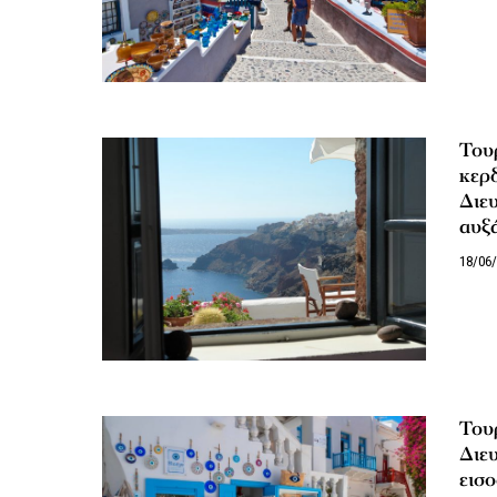
Τουρ
κερδ
Διευ
αυξά
18/06
Του
Διευ
εισο