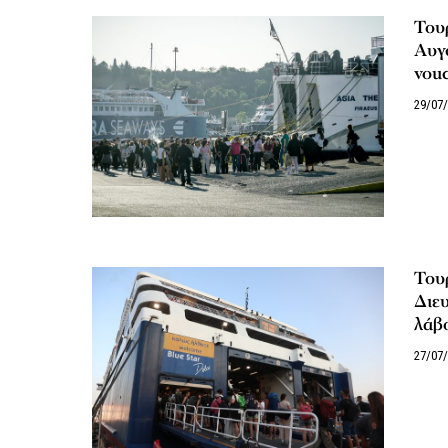
Τουρ
Αυγο
vou
29/07
Τουρ
Διευ
λάβ
27/07