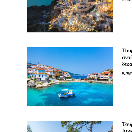
Τουρ
ανοί
δικα
03/08
Τουρ
Αυγο