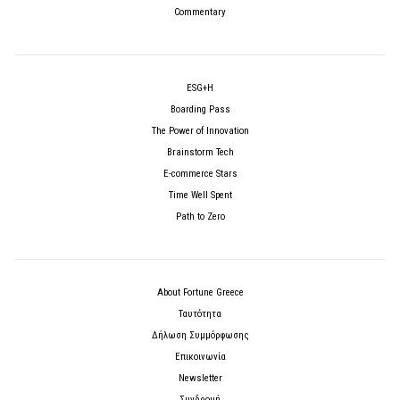
Commentary
ESG+H
Boarding Pass
The Power of Innovation
Brainstorm Tech
E-commerce Stars
Time Well Spent
Path to Zero
About Fortune Greece
Ταυτότητα
Δήλωση Συμμόρφωσης
Επικοινωνία
Newsletter
Συνδρομή