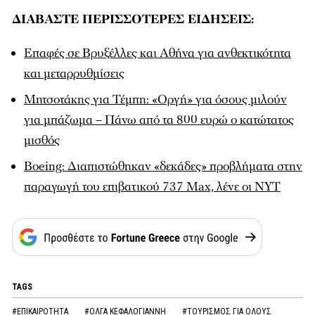
ΔΙΑΒΑΣΤΕ ΠΕΡΙΣΣΟΤΕΡΕΣ ΕΙΔΗΣΕΙΣ:
Επαφές σε Βρυξέλλες και Αθήνα για ανθεκτικότητα
και μεταρρυθμίσεις
Μητσοτάκης για Τέμπη: «Οργή» για όσους μιλούν
για μπάζωμα – Πάνω από τα 800 ευρώ ο κατώτατος
μισθός
Boeing: Διαπιστώθηκαν «δεκάδες» προβλήματα στην
παραγωγή του επιβατικού 737 Max, λένε οι NYT
TAGS
#ΕΠΙΚΑΙΡΟΤΗΤΑ
#ΟΛΓΑ ΚΕΦΑΛΟΓΙΑΝΝΗ
#ΤΟΥΡΙΣΜΟΣ ΓΙΑ ΟΛΟΥΣ