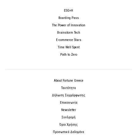
ESG+H
Boarding Pass
The Power of Innovation
Brainstorm Tech
E-commerce Stars
Time Well Spent
Path to Zero
About Fortune Greece
Ταυτότητα
Δήλωση Συμμόρφωσης
Επικοινωνία
Newsletter
Συνδρομή
Όροι Χρήσης
Προσωπικά Δεδομένα