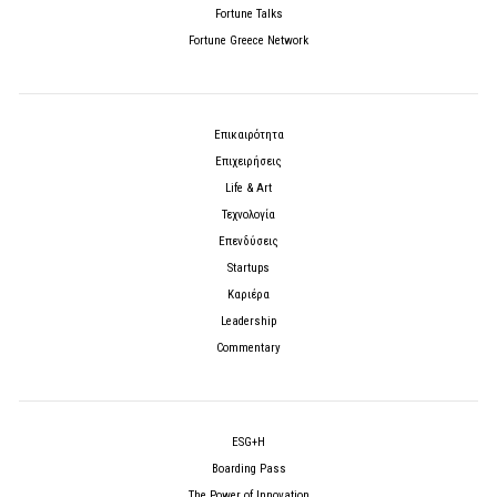
Fortune Talks
Fortune Greece Network
Επικαιρότητα
Επιχειρήσεις
Life & Art
Τεχνολογία
Επενδύσεις
Startups
Καριέρα
Leadership
Commentary
ESG+H
Boarding Pass
The Power of Innovation