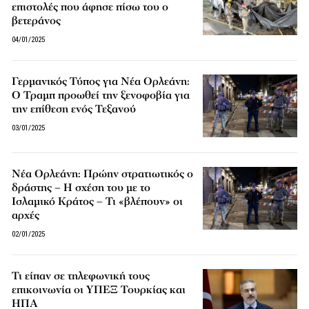
επιστολές που άφησε πίσω του ο
βετεράνος
04/01/2025
Γερμανικός Τύπος για Νέα Ορλεάνη:
Ο Τραμπ προωθεί την ξενοφοβία για
την επίθεση ενός Τεξανού
03/01/2025
Νέα Ορλεάνη: Πρώην στρατιωτικός ο
δράστης – Η σχέση του με το
Ισλαμικό Κράτος – Τι «βλέπουν» οι
αρχές
02/01/2025
Τι είπαν σε τηλεφωνική τους
επικοινωνία οι ΥΠΕΞ Τουρκίας και
ΗΠΑ