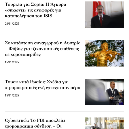
Τουρκία για Συρία: H Άγκυρα
«σηκώνει» τις αναφορές για
καταπολέμηση του ISIS
26/01/2025
Σε κατάσταση συναγερμού η Αυστρία
– Φόβος για τζιχαντιστικές επιθέσεις
σε χοροεσπερίδες
15/01/2025
Τουσκ κατά Ρωσίας: Σχέδια για
«τρομοκρατικές ενέργειες» στον αέρα
15/01/2025
Cybertruck: Το FBI αποκλείει
τρομοκρατική σύνδεση – Οι