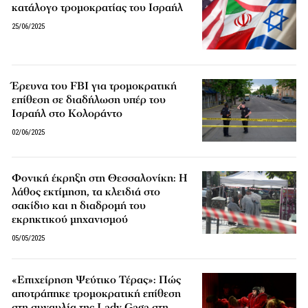
κατάλογο τρομοκρατίας του Ισραήλ
25/06/2025
Έρευνα του FBI για τρομοκρατική
επίθεση σε διαδήλωση υπέρ του
Ισραήλ στο Κολοράντο
02/06/2025
Φονική έκρηξη στη Θεσσαλονίκη: Η
λάθος εκτίμηση, τα κλειδιά στο
σακίδιο και η διαδρομή του
εκρηκτικού μηχανισμού
05/05/2025
«Επιχείρηση Ψεύτικο Τέρας»: Πώς
αποτράπηκε τρομοκρατική επίθεση
στη συναυλία της Lady Gaga στη