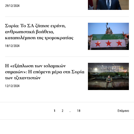
29/12/2024
Συρία: Το ΣΑ ζήτησε ειρήνη,
ανθρωπιστική βοήθεια,
καταπολέμηση της τρομοκρατίας
18/12/2024
Η «εξάπλωση των ισλαμικών
σημαιών»: Η επόμενη μέρα στη Συρία
των τζιχαντιστών
12/12/2024
1
2
…
18
Επόμενο