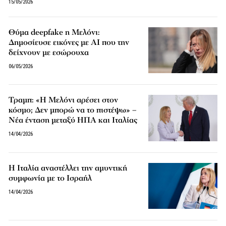
15/05/2026
Θύμα deepfake η Μελόνι:
Δημοσίευσε εικόνες με AI που την
δείχνουν με εσώρουχα
06/05/2026
Τραμπ: «Η Μελόνι αρέσει στον
κόσμο; Δεν μπορώ να το πιστέψω» –
Νέα ένταση μεταξύ ΗΠΑ και Ιταλίας
14/04/2026
Η Ιταλία αναστέλλει την αμυντική
συμφωνία με το Ισραήλ
14/04/2026