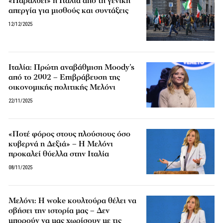
«Παραλύει» η Ιταλία από τη γενική
απεργία για μισθούς και συντάξεις
12/12/2025
Ιταλία: Πρώτη αναβάθμιση Moody’s
από το 2002 – Επιβράβευση της
οικονομικής πολιτικής Μελόνι
22/11/2025
«Ποτέ φόρος στους πλούσιους όσο
κυβερνά η Δεξιά» – Η Μελόνι
προκαλεί θύελλα στην Ιταλία
08/11/2025
Μελόνι: Η woke κουλτούρα θέλει να
σβήσει την ιστορία μας – Δεν
μπορούν να μας χωρίσουν με τις