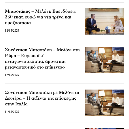
Μητσοτάκης – Μελόνι: Επενδύσεις
360 εκατ. ευρώ για νέα τρένα και
αμαξοστάσια
12/05/2025
Συνάντηση Μητσοτάκη – Μελόνι στη
Ρώμη – Ευρωπαϊκή
ανταγωνιστικότητα, άμυνα και
μεταναστευτικό στο επίκεντρο
12/05/2025
Συνάντηση Μητσοτάκη με Μελόνι τη
Δευτέρα – Η ατζέντα της επίσκεψης
στην Ιταλία
11/05/2025