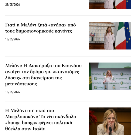
23/05/2026
Γιατί η Μελόνι ζητά «ανάσα» από
τους δημοσιονομικούς κανόνες
18/05/2026
Μελόνι: Η Διακήρυξη του Κισινάου
ανοίγει τον δρόμο για «καινοτόμες
λύσεις» στη διαχείριση της
μετανάστευσης
16/05/2026
Η Μελόνι στη σκιά του
Μπερλουσκόνι: Το νέο σκάνδαλο
«bunga bunga» φέρνει πολιτική
θύελλα στην Ιταλία