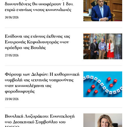
διασυνδέσεις θα αποφέρουν 1 δισ.
ευρώ ετησίως στους καταναλωτές
24/06/2026
Επίδοση της ετήσιας έκθεσης της
Επιτροπής Κεφαλαιαγοράς στον
πρόεδρο της Βουλής
27/05/2026
Φόρουμ των Δελφών: Η καθοριστική
συμβολή της τεχνητής νοημοσύνης
στην καταπολέμηση της
φοροδιαφυγής
23/04/2026
Βασιλική Λαζαράκου: Επανεκλογή
στο Διοικητικό Συμβούλιο του