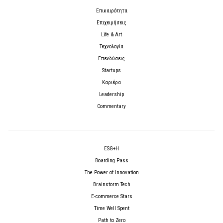
Επικαιρότητα
Επιχειρήσεις
Life & Art
Τεχνολογία
Επενδύσεις
Startups
Καριέρα
Leadership
Commentary
ESG+H
Boarding Pass
The Power of Innovation
Brainstorm Tech
E-commerce Stars
Time Well Spent
Path to Zero