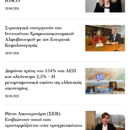
IOSCO
20/04/2026
Στρατηγική συνεργασία του
Ινστιτούτου Χρηματοοικονομικού
Αλφαβητισμού με την Επιτροπή
Κεφαλαιαγοράς
20/01/2026
Δημόσιο χρέος στο 154% του ΑΕΠ
και πλεόνασμα 2,5% – Η
μεταμνημονιακή εικόνα της ελληνικής
οικονομίας
05/05/2025
Ράνια Αικατερινάρη (ΣΕΒ):
Επιβιώνουν αυτοί που
προσαρμόζονται στην πραγματικότητα