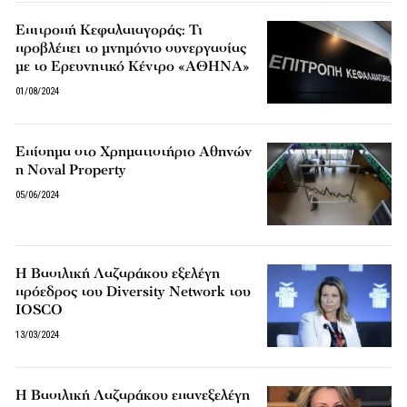
Επιτροπή Κεφαλαιαγοράς: Τι
προβλέπει το μνημόνιο συνεργασίας
με το Ερευνητικό Κέντρο «ΑΘΗΝΑ»
01/08/2024
Επίσημα στο Χρηματιστήριο Αθηνών
η Noval Property
05/06/2024
Η Βασιλική Λαζαράκου εξελέγη
πρόεδρος του Diversity Network του
IOSCO
13/03/2024
Η Βασιλική Λαζαράκου επανεξελέγη