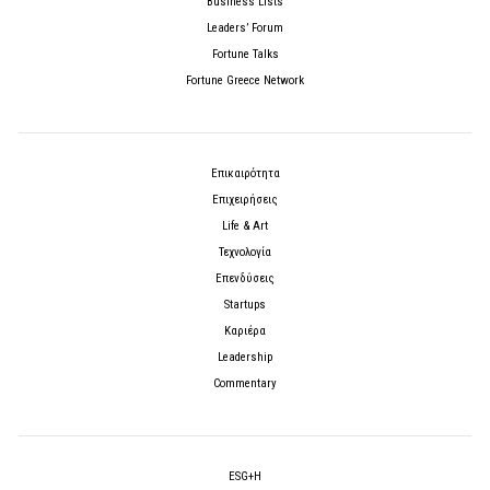
Business Lists
Leaders’ Forum
Fortune Talks
Fortune Greece Network
Επικαιρότητα
Επιχειρήσεις
Life & Art
Τεχνολογία
Επενδύσεις
Startups
Καριέρα
Leadership
Commentary
ESG+H