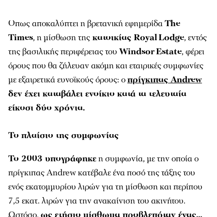
Οπως αποκαλύπτει η βρετανική εφημερίδα
The
Times
, η μίσθωση της
κατοικίας Royal Lodge
, εντός
της βασιλικής περιφέρειας του
Windsor Estate
, φέρει
όρους που θα ζήλευαν ακόμη και εταιρικές συμφωνίες
με εξαιρετικά ευνοϊκούς όρους: ο
πρίγκιπας Andrew
δεν έχει καταβάλει ενοίκιο κατά τα τελευταία
είκοσι δύο χρόνια.
Το πλαίσιο της συμφωνίας
Το 2003 υπογράφηκε
η συμφωνία, με την οποία ο
πρίγκιπας Andrew κατέβαλε ένα ποσό της τάξης του
ενός εκατομμυρίου λιρών για τη μίσθωση και περίπου
7,5 εκατ. λιρών για την ανακαίνιση του ακινήτου.
Ωστόσο,
ως ετήσιο μίσθωμα προβλεπόταν ένας…