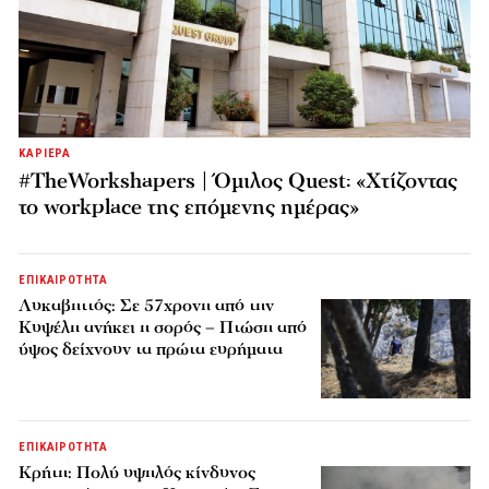
ΚΑΡΙΕΡΑ
#TheWorkshapers | Όμιλος Quest: «Χτίζοντας
το workplace της επόμενης ημέρας»
ΕΠΙΚΑΙΡΟΤΗΤΑ
Λυκαβηττός: Σε 57χρονη από την
Κυψέλη ανήκει η σορός – Πτώση από
ύψος δείχνουν τα πρώτα ευρήματα
ΕΠΙΚΑΙΡΟΤΗΤΑ
Κρήτη: Πολύ υψηλός κίνδυνος