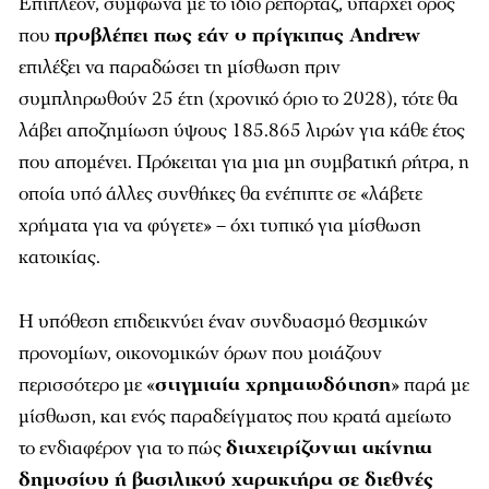
Επιπλέον, σύμφωνα με το ίδιο ρεπορτάζ, υπάρχει όρος
που
προβλέπει πως εάν ο πρίγκιπας Andrew
επιλέξει να παραδώσει τη μίσθωση πριν
συμπληρωθούν 25 έτη (χρονικό όριο το 2028), τότε θα
λάβει αποζημίωση ύψους 185.865 λιρών για κάθε έτος
που απομένει. Πρόκειται για μια μη συμβατική ρήτρα, η
οποία υπό άλλες συνθήκες θα ενέπιπτε σε «λάβετε
χρήματα για να φύγετε» – όχι τυπικό για μίσθωση
κατοικίας.
Η υπόθεση επιδεικνύει έναν συνδυασμό θεσμικών
προνομίων, οικονομικών όρων που μοιάζουν
περισσότερο με «
στιγμιαία χρηματοδότηση
» παρά με
μίσθωση, και ενός παραδείγματος που κρατά αμείωτο
το ενδιαφέρον για το πώς
διαχειρίζονται ακίνητα
δημοσίου ή βασιλικού χαρακτήρα σε διεθνές