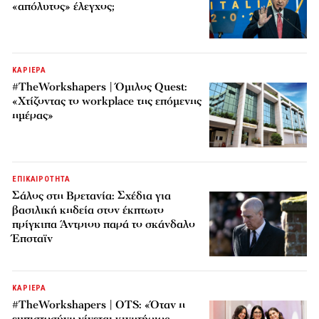
«απόλυτος» έλεγχος;
ΚΑΡΙΕΡΑ
#TheWorkshapers | Όμιλος Quest:
«Χτίζοντας το workplace της επόμενης
ημέρας»
ΕΠΙΚΑΙΡΟΤΗΤΑ
Σάλος στη Βρετανία: Σχέδια για
βασιλική κηδεία στον έκπτωτο
πρίγκιπα Άντριου παρά το σκάνδαλο
Έπσταϊν
ΚΑΡΙΕΡΑ
#TheWorkshapers | OTS: «Όταν η