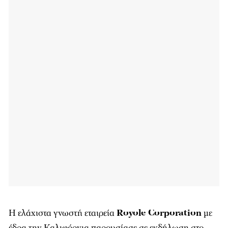
Η ελάχιστα γνωστή εταιρεία
Royole Corporation
με
έδρα την Καλιφόρνια παρουσίασε σε εκδήλωση στο