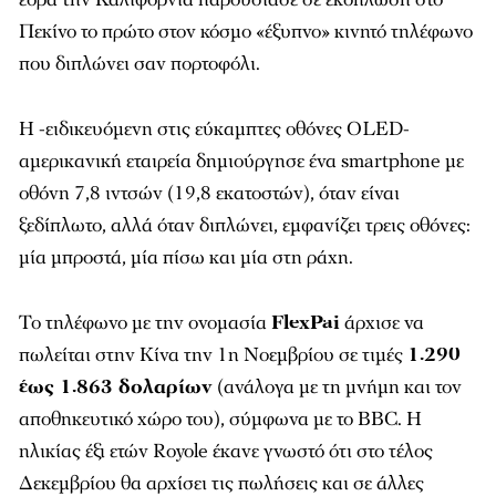
Πεκίνο το πρώτο στον κόσμο «έξυπνο» κινητό τηλέφωνο
που διπλώνει σαν πορτοφόλι.
Η -ειδικευόμενη στις εύκαμπτες οθόνες OLED-
αμερικανική εταιρεία δημιούργησε ένα smartphone με
οθόνη 7,8 ιντσών (19,8 εκατοστών), όταν είναι
ξεδίπλωτο, αλλά όταν διπλώνει, εμφανίζει τρεις οθόνες:
μία μπροστά, μία πίσω και μία στη ράχη.
Το τηλέφωνο με την ονομασία
FlexPai
άρχισε να
πωλείται στην Κίνα την 1η Νοεμβρίου σε τιμές
1.290
έως 1.863 δολαρίων
(ανάλογα με τη μνήμη και τον
αποθηκευτικό χώρο του), σύμφωνα με το
BBC
. Η
ηλικίας έξι ετών Royole έκανε γνωστό ότι στο τέλος
Δεκεμβρίου θα αρχίσει τις πωλήσεις και σε άλλες