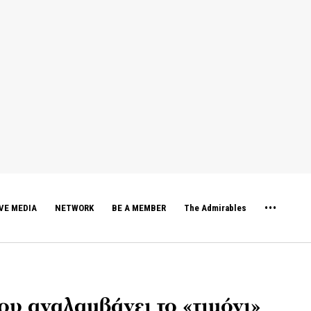
VE MEDIA
NETWORK
BE A MEMBER
The Admirables
ου αναλαμβάνει το «τιμόνι»