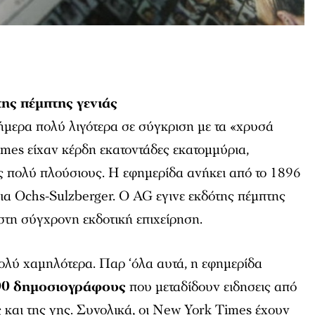
της πέμπτης γενιάς
ήμερα πολύ λιγότερα σε σύγκριση με τα «χρυσά
imes
είχαν κέρδη εκατοντάδες εκατομμύρια,
ς πολύ πλούσιους. Η εφημερίδα ανήκει από το 1896
ια Ochs-Sulzberger. Ο AG εγινε εκδότης πέμπτης
 στη σύγχρονη εκδοτική επιχείρηση.
πολύ χαμηλότερα. Παρ ‘όλα αυτά, η εφημερίδα
00 δημοσιογράφους
που μεταδίδουν ειδησεις από
 και της γης. Συνολικά, οι
New York Times
έχουν