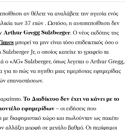
εποίθηση αν θέλετε να αναλάβετε την ηγεσία ενός
λικία των 37 ετών . Ωστόσο, η αυτοπεποίθηση δεν
ον
Arthur Gregg Sulzberger
. Ο νέος εκδότης της
Times
μπορεί να μην είναι τόσο επιδεικτικός όσο ο
Sulzberger Jr, ο οποίος κατείχε το γραφείο τα
λά ο «AG» Sulzberger, όπως λεγεται ο Arthur Gregg,
α για το πώς να ηγηθει μιας ημερήσιας εφημερίδας
κών επαναστάσεων.
παραίτητο.
Το Διαδίκτυο δεν έχει να κάνει με το
 μοντέλο εφημερίδων
– οι ειδήσεις που
ι με διαφημιστικό χώρο και πωλούνταν ως πακέτο
υν αλλάξει μορφή σε μεγάλο βαθμό. Οι περίφημοι