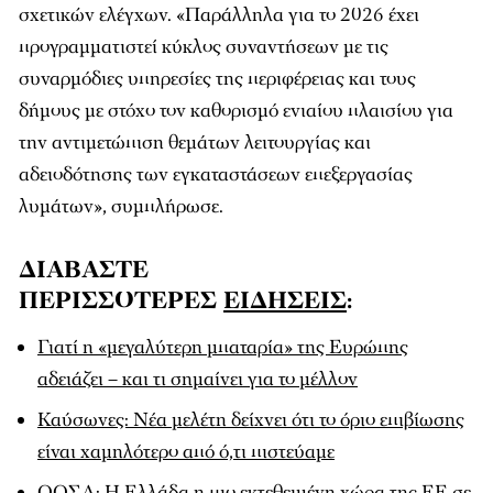
σχετικών ελέγχων. «Παράλληλα για το 2026 έχει
προγραμματιστεί κύκλος συναντήσεων με τις
συναρμόδιες υπηρεσίες της περιφέρειας και τους
δήμους με στόχο τον καθορισμό ενιαίου πλαισίου για
την αντιμετώπιση θεμάτων λειτουργίας και
αδειοδότησης των εγκαταστάσεων επεξεργασίας
λυμάτων», συμπλήρωσε.
ΔΙΑΒΑΣΤΕ
ΠΕΡΙΣΣΟΤΕΡΕΣ
ΕΙΔΗΣΕΙΣ
:
Γιατί η «μεγαλύτερη μπαταρία» της Ευρώπης
αδειάζει – και τι σημαίνει για το μέλλον
Καύσωνες: Νέα μελέτη δείχνει ότι το όριο επιβίωσης
είναι χαμηλότερο από ό,τι πιστεύαμε
ΟΟΣΑ: Η Ελλάδα η πιο εκτεθειμένη χώρα της ΕΕ σε