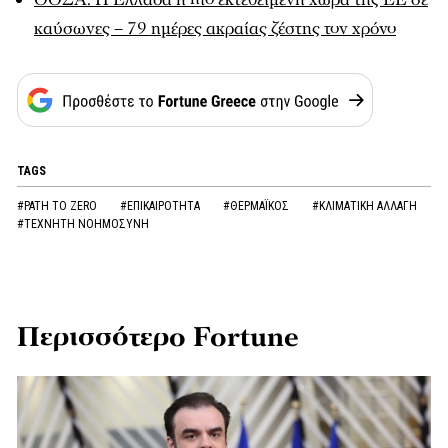
καύσωνες – 79 ημέρες ακραίας ζέστης τον χρόνο
TAGS
#PATH TO ZERO
#ΕΠΙΚΑΙΡΟΤΗΤΑ
#ΘΕΡΜΑΪΚΟΣ
#ΚΛΙΜΑΤΙΚΗ ΑΛΛΑΓΗ
#ΤΕΧΝΗΤΗ ΝΟΗΜΟΣΥΝΗ
Περισσότερο Fortune