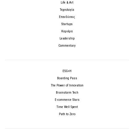
Life & Art
Τεχνολογία
Επενδύσεις
Startups
Καριέρα
Leadership
Commentary
ESG+H
Boarding Pass
The Power of Innovation
Brainstorm Tech
E-commerce Stars
Time Well Spent
Path to Zero