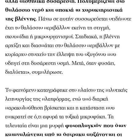
αλλά αισθητικά δυσάρεστη. Πολυμερίζεται στο
θαλάσσιο νερό και αποκτά τα χαρακτηριστικά
της βλέννης
. Πάνω σε αυτήν συσσωρεύεται οτιδήποτε
έχει το θαλάσσιο περιβάλλον εκείνη τη στιγμή,
σκουπίδια ή μικροοργανισμοί. Σταδιακά, η βλέννη
αρχίζει και διασπάται στο θαλάσσιο περιβάλλον με
κυρίαρχο στοιχείο την έλλειψη του οξυγόνου που
οδηγεί στη δυσάρεστη οσμή. Μετά, όταν φυσάει,
διαλύεται», συμπλήρωσε.
Το φαινόμενο καταγράφηκε στο πλαίσιο της πιλοτικής
λειτουργίας της πλατφόρμας, ενώ υπό διαρκή
παρακολούθηση βρίσκεται και η κατάσταση που
επικρατεί σε ό,τι αφορά τα τοξικά μικροφύκη. Τα
τελευταία είναι μια μορφή
φυτοπλαγκτόν που όταν
καταναλώνεται από τα όστρακα αυξάνονται οι