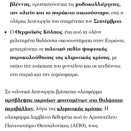
βλέννης
, προστατεύοντας τις
μυδοκαλλιέργειες,
την αλιεία και το παράκτιο οικοσύστημα
, ενώ η
πλήρης λειτουργία του αναμένεται τον
Σεπτέμβριο
.
Ο
Θερμαϊκός Κόλπος
, ένα από τα πλέον
μελετημένα θαλάσσια οικοσυστήματα στην Ευρώπη,
μετατρέπεται σε
πιλοτικό πεδίο ψηφιακής
παρακολούθησης της κλιματικής κρίσης
, με
στόχο την επέκταση του μοντέλου και σε κινδύνους
στη στεριά και την ατμόσφαιρα.
Σε πιλοτική λειτουργία βρίσκεται πλατφόρμα
πρόβλεψης ακραίων φαινομένων στο θαλάσσιο
περιβάλλον
, λόγω της
κλιματικής κρίσης
. Η
πλατφόρμα λαμβάνει δεδομένα από το Αριστοτέλειο
Πανεπιστήμιο Θεσσαλονίκης (ΑΠΘ), τους