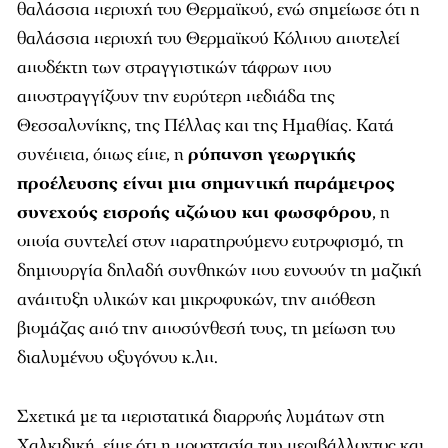
θαλάσσια περιοχή του Θερμαϊκού, ενώ σημείωσε ότι η
θαλάσσια περιοχή του Θερμαϊκού Κόλπου αποτελεί
αποδέκτη των στραγγιστικών τάφρων που
αποστραγγίζουν την ευρύτερη πεδιάδα της
Θεσσαλονίκης, της Πέλλας και της Ημαθίας. Κατά
συνέπεια, όπως είπε, η
ρύπανση γεωργικής
προέλευσης είναι μια σημαντική παράμετρος
συνεχούς εισροής αζώτου και φωσφόρου
, η
οποία συντελεί στον παρατηρούμενο ευτροφισμό, τη
δημιουργία δηλαδή συνθηκών που ευνοούν τη μαζική
ανάπτυξη υλικών και μικροφυκών, την απόθεση
βιομάζας από την αποσύνθεσή τους, τη μείωση του
διαλυμένου οξυγόνου κ.λπ.
Σχετικά με τα περιστατικά διαρροής λυμάτων στη
Χαλκιδική, είπε ότι η προστασία του περιβάλλοντος και