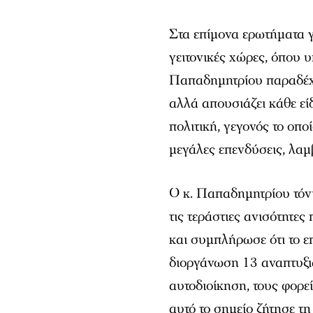
Στα επίμονα ερωτήματα γ
γειτονικές χώρες, όπου 
Παπαδημητρίου παραδέχθ
αλλά απουσιάζει κάθε εί
πολιτική, γεγονός το οπο
μεγάλες επενδύσεις, λα
Ο κ. Παπαδημητρίου τόνι
τις τεράστιες ανισότητε
και συμπλήρωσε ότι το 
διοργάνωση 13 αναπτυξι
αυτοδιοίκηση, τους φορείς
αυτό το σημείο ζήτησε 