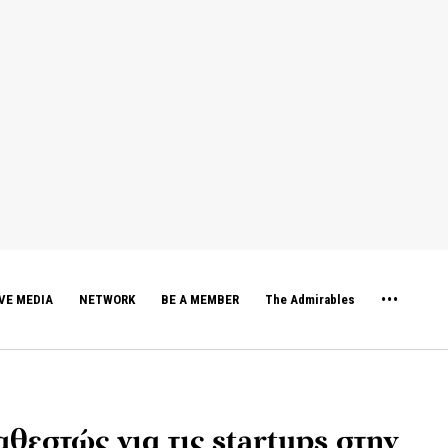
VE MEDIA
NETWORK
BE A MEMBER
The Admirables
θεστώς για τις startups στην