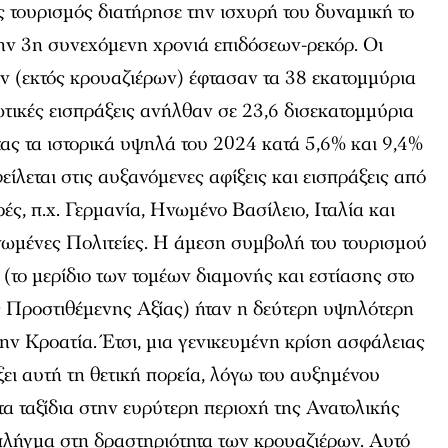
ς τουρισμός διατήρησε την ισχυρή του δυναμική το
ην 3η συνεχόμενη χρονιά επιδόσεων-ρεκόρ. Οι
τών (εκτός κρουαζιέρων) έφτασαν τα 38 εκατομμύρια
ιωτικές εισπράξεις ανήλθαν σε 23,6 δισεκατομμύρια
ας τα ιστορικά υψηλά του 2024 κατά 5,6% και 9,4%
είλεται στις αυξανόμενες αφίξεις και εισπράξεις από
ές, π.χ. Γερμανία, Ηνωμένο Βασίλειο, Ιταλία και
νωμένες Πολιτείες. Η άμεση συμβολή του τουρισμού
 (το μερίδιο των τομέων διαμονής και εστίασης στο
 Προστιθέμενης Αξίας) ήταν η δεύτερη υψηλότερη
την Κροατία. Έτσι, μια γενικευμένη κρίση ασφάλειας
ει αυτή τη θετική πορεία, λόγω του αυξημένου
τα ταξίδια στην ευρύτερη περιοχή της Ανατολικής
πλήγμα στη δραστηριότητα των κρουαζιέρων. Αυτό