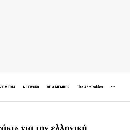
VE MEDIA
NETWORK
BE A MEMBER
The Admirables
άκι» για την ελληνική