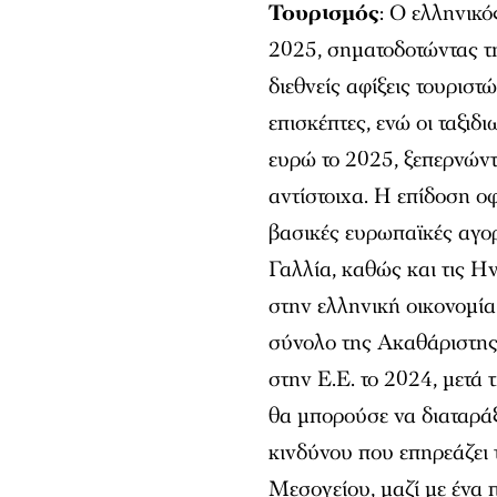
Τουρισμός
: Ο ελληνικό
2025, σηματοδοτώντας τ
διεθνείς αφίξεις τουρισ
επισκέπτες, ενώ οι ταξιδ
ευρώ το 2025, ξεπερνώντ
αντίστοιχα. Η επίδοση οφ
βασικές ευρωπαϊκές αγορ
Γαλλία, καθώς και τις Η
στην ελληνική οικονομία
σύνολο της Ακαθάριστης
στην Ε.Ε. το 2024, μετά 
θα μπορούσε να διαταράξ
κινδύνου που επηρεάζει 
Μεσογείου, μαζί με ένα 