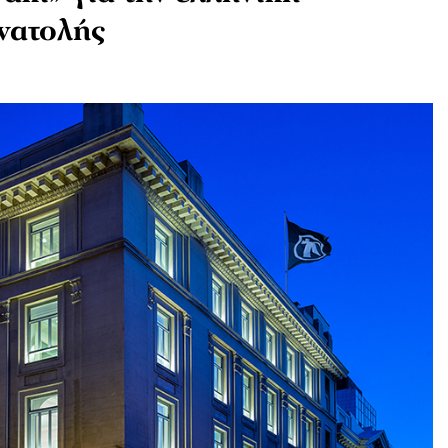
νατολής