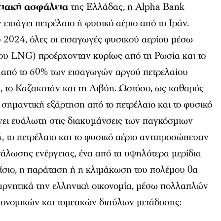
ειακή ασφάλεια
της Ελλάδας, η Alpha Bank
 εισάγει πετρέλαιο ή φυσικό αέριο από το Ιράν.
 2024, όλες οι εισαγωγές φυσικού αερίου μέσω
ου LNG) προέρχονταν κυρίως από τη Ρωσία και το
 από το 60% των εισαγωγών αργού πετρελαίου
, το Καζακστάν και τη Λιβύη. Ωστόσο, ως καθαρός
 σημαντική εξάρτηση από το πετρέλαιο και το φυσικό
νει ευάλωτη στις διακυμάνσεις των παγκόσμιων
4, το πετρέλαιο και το φυσικό αέριο αντιπροσώπευαν
νάλωσης ενέργειας, ένα από τα υψηλότερα μερίδια
αίσιο, η παράταση ή η κλιμάκωση του πολέμου θα
αρνητικά την ελληνική οικονομία, μέσω πολλαπλών
κονομικών και τομεακών διαύλων μετάδοσης: