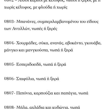
0802 – Άλλοι καρποί με κέλυφος, νωποί ή ξηροί, με ή
χωρίς κέλυφος, με φλούδα ή χωρίς
0803- Μπανάνες, συμπεριλαμβανομένου του είδους
των Αντιλλών, νωπές ή ξηρές
0804- Χουρμάδες, σύκα, ανανάς, αβοκάντο, γκουάβα,
μάνγκο και μανγκούστα, νωπά ή ξηρά
0805- Εσπεριδοειδή, νωπά ή ξηρά
0806- Σταφύλια, νωπά ή ξηρά
0807- Πεπόνια, καρπούζια και παπάγια, νωπά
0808- Μήλα, αχλάδια και κυδώνια, νωπά