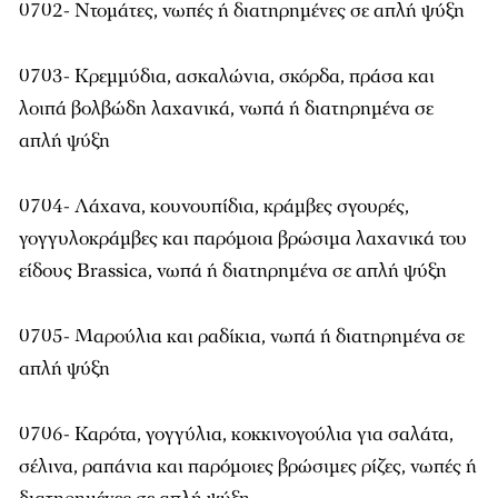
0702- Ντομάτες, νωπές ή διατηρημένες σε απλή ψύξη
0703- Κρεμμύδια, ασκαλώνια, σκόρδα, πράσα και
λοιπά βολβώδη λαχανικά, νωπά ή διατηρημένα σε
απλή ψύξη
0704- Λάχανα, κουνουπίδια, κράμβες σγουρές,
γογγυλοκράμβες και παρόμοια βρώσιμα λαχανικά του
είδους Brassica, νωπά ή διατηρημένα σε απλή ψύξη
0705- Μαρούλια και ραδίκια, νωπά ή διατηρημένα σε
απλή ψύξη
0706- Καρότα, γογγύλια, κοκκινογούλια για σαλάτα,
σέλινα, ραπάνια και παρόμοιες βρώσιμες ρίζες, νωπές ή