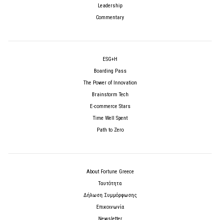
Leadership
Commentary
ESG+H
Boarding Pass
The Power of Innovation
Brainstorm Tech
E-commerce Stars
Time Well Spent
Path to Zero
About Fortune Greece
Ταυτότητα
Δήλωση Συμμόρφωσης
Επικοινωνία
Newsletter