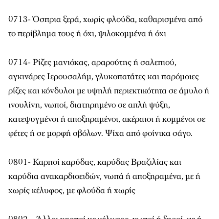
0713- Όσπρια ξερά, χωρίς φλούδα, καθαρισμένα από
το περίβλημα τους ή όχι, ψιλοκομμένα ή όχι
0714- Ρίζες μανιόκας, αραρούτης ή σαλεπιού,
αγκινάρες Ιερουσαλήμ, γλυκοπατάτες και παρόμοιες
ρίζες και κόνδυλοι με υψηλή περιεκτικότητα σε άμυλο ή
ινουλίνη, νωποί, διατηρημένο σε απλή ψύξη,
κατεψυγμένοι ή αποξηραμένοι, ακέραιοι ή κομμένοι σε
φέτες ή σε μορφή σβόλων. Ψίχα από φοίνικα σάγο.
0801- Καρποί καρύδας, καρύδας Βραζιλίας και
καρύδια ανακαρδιοειδών, νωπά ή αποξηραμένα, με ή
χωρίς κέλυφος, με φλούδα ή χωρίς