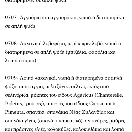
διατηρημένες σε απλή ψύξη
0707- Αγγούρια και αγγουράκια, νωπά ή διατηρημένα
σε απλή ψύξη
0708- Λαχανικά λοβοφόρα, με ή χωρίς λοβό, νωπά ή
διατηρημένα σε απλή ψύξη (μπιζέλια, φασόλια και
λοιπά όσπρια)
0709- Λοιπά λαχανικά, νωπά ή διατηρημένα σε απλή
ψύξη, σπαράγγια, μελιτζάνες, σέλινο, εκτός από
σελινόριζα, μύκητες του είδους Agaricus (Chanterelle,
Boletus, τρούφες), πιπεριές του είδους Capsicum ή
Pimenta, σπανάκι, σπανάκια Νέας Ζηλανδίας και
σπανάκι γίγας (σπανάκι κηπευτικό), αγκινάρες, μαύρες
και πράσινες ελιές, κολοκύθες, κολοκυθάκια και λοιπά