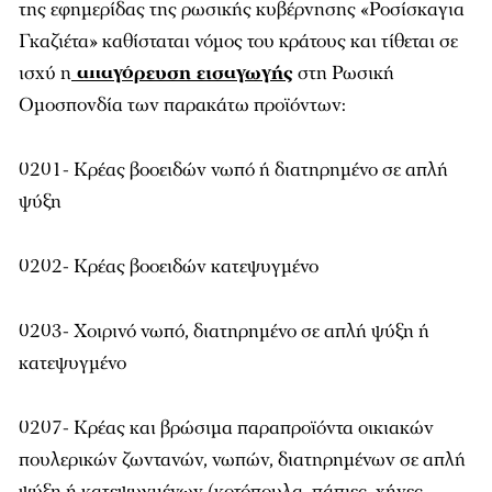
της εφημερίδας της ρωσικής κυβέρνησης «Ροσίσκαγια
Γκαζιέτα» καθίσταται νόμος του κράτους και τίθεται σε
ισχύ η
απαγόρευση εισαγωγής
στη Ρωσική
Ομοσπονδία των παρακάτω προϊόντων:
0201- Κρέας βοοειδών νωπό ή διατηρημένο σε απλή
ψύξη
0202- Κρέας βοοειδών κατεψυγμένο
0203- Χοιρινό νωπό, διατηρημένο σε απλή ψύξη ή
κατεψυγμένο
0207- Κρέας και βρώσιμα παραπροϊόντα οικιακών
πουλερικών ζωντανών, νωπών, διατηρημένων σε απλή
ψύξη ή κατεψυγμένων (κοτόπουλα, πάπιες, χήνες,