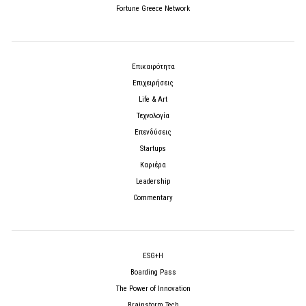
Fortune Greece Network
Επικαιρότητα
Επιχειρήσεις
Life & Art
Τεχνολογία
Επενδύσεις
Startups
Καριέρα
Leadership
Commentary
ESG+H
Boarding Pass
The Power of Innovation
Brainstorm Tech