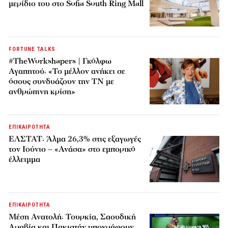
μερίδιο του στο Sofia South Ring Mall
FORTUNE TALKS
#TheWorkshapers | Γκόλφω
Αγαπητού: «Το μέλλον ανήκει σε
όσους συνδυάζουν την ΤΝ με
ανθρώπινη κρίση»
ΕΠΙΚΑΙΡΟΤΗΤΑ
ΕΛΣΤΑΤ: Άλμα 26,3% στις εξαγωγές
τον Ιούνιο – «Ανάσα» στο εμπορικό
έλλειμμα
ΕΠΙΚΑΙΡΟΤΗΤΑ
Μέση Ανατολή: Τουρκία, Σαουδική
Αραβία και Πακιστάν υπογράφουν