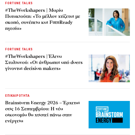
FORTUNE TALKS
#TheWorkshapers | Μαρία
Πατακιούτη: «Το μέλλον χτίζεται με
σκοπό, συνέπεια και FutuReady
ηγεσία»
FORTUNE TALKS
#TheWorkshapers | Έλενα
Στυλιανού: «Οι άνθρωποι από doers
γίνονται decision makers»
ΕΠΙΚΑΙΡΟΤΗΤΑ
Brainstorm Energy 2026 – Έρχεται
στις 16 Σεπτεμβρίου: Η νέα
οικονομία θα χτιστεί πάνω στην
ενέργεια