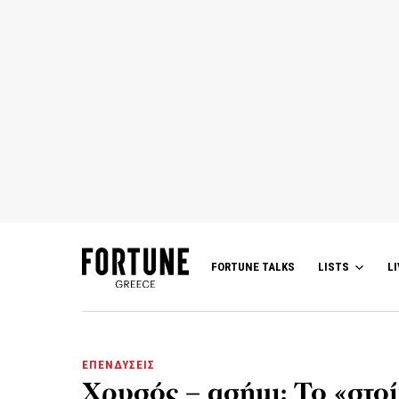
FORTUNE TALKS
LISTS
LI
ΕΠΕΝΔΥΣΕΙΣ
Χρυσός – ασήμι: Το «στοί