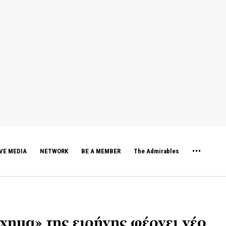
VE MEDIA
NETWORK
BE A MEMBER
The Admirables
χημα» της ειρήνης φέρνει νέο