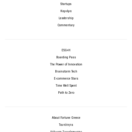
Startups
Καριέρα
Leadership
Commentary
ESG+H
Boarding Pass
The Power of Innovation
Brainstorm Tech
E-commerce Stars
Time Well Spent
Path to Zero
About Fortune Greece
Ταυτότητα
Δήλωση Συμμόρφωσης