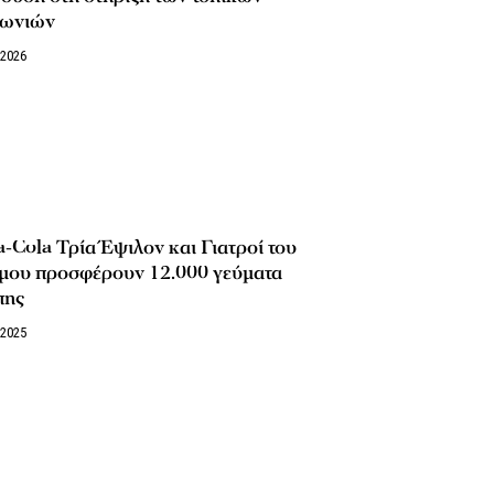
νωνιών
/2026
-Cola Τρία Έψιλον και Γιατροί του
μου προσφέρουν 12.000 γεύματα
πης
/2025