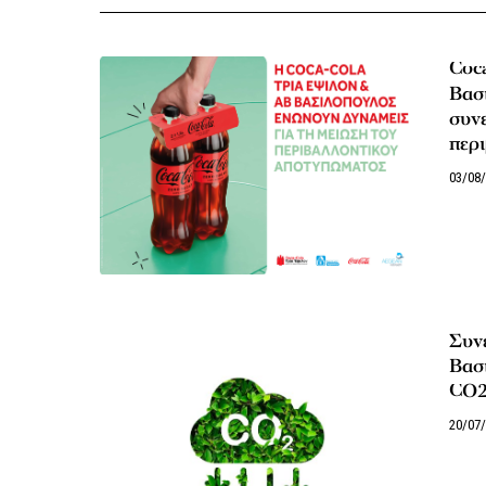
Coc
Βασι
συνε
περ
03/08
Συν
Βασ
CO
20/07