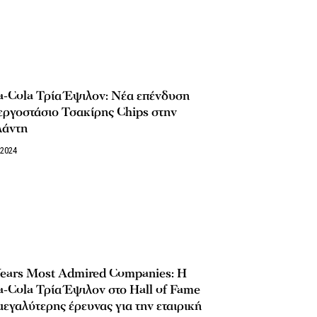
a-Cola Τρία Έψιλον: Νέα επένδυση
εργοστάσιο Τσακίρης Chips στην
λάντη
/2024
Years Μοst Admired Companies: H
-Cola Τρία Έψιλον στο Hall of Fame
μεγαλύτερης έρευνας για την εταιρική