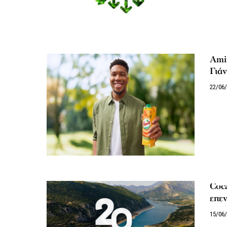
Ami
Γιά
22/06
Coca
επεν
15/06