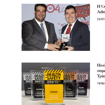
Η Co
Adm
25/07
Heal
σημα
Τρί
19/06