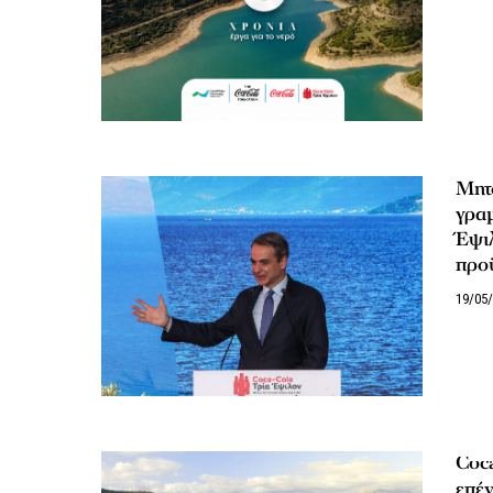
Μητσ
γρα
Έψιλ
προ
19/05
Coca
επέν