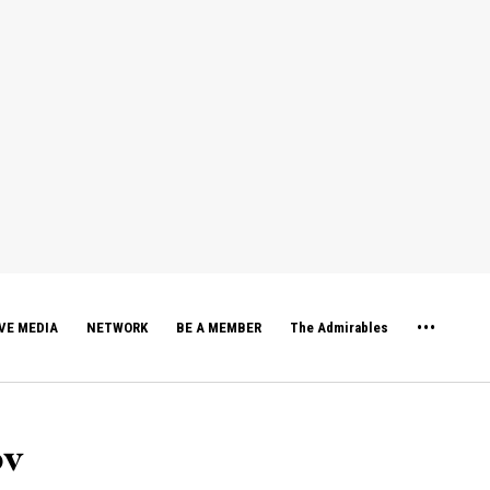
VE MEDIA
NETWORK
BE A MEMBER
The Admirables
ον