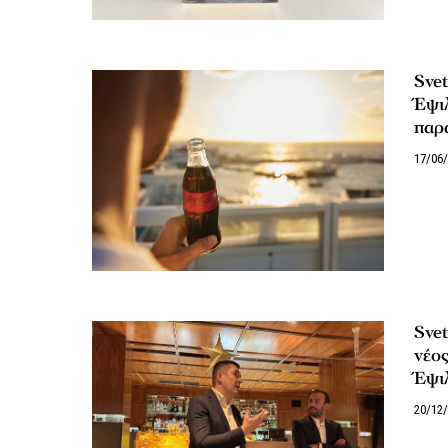
Svet
Έψιλ
παρά
17/06
Svet
νέος
Έψι
20/12