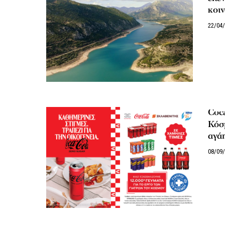
κοι
22/04
Coca
Κόσ
αγά
08/09