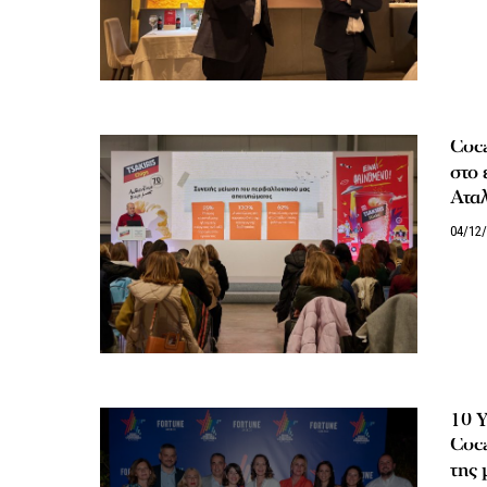
Coc
στο 
Ατα
04/12
10 
Coca
της 