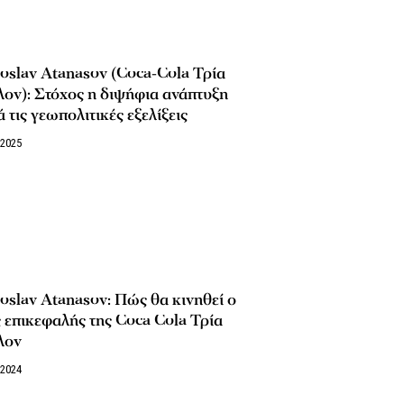
oslav Atanasov (Coca-Cola Τρία
ον): Στόχος η διψήφια ανάπτυξη
 τις γεωπολιτικές εξελίξεις
/2025
oslav Atanasov: Πώς θα κινηθεί ο
 επικεφαλής της Coca Cola Τρία
λον
/2024