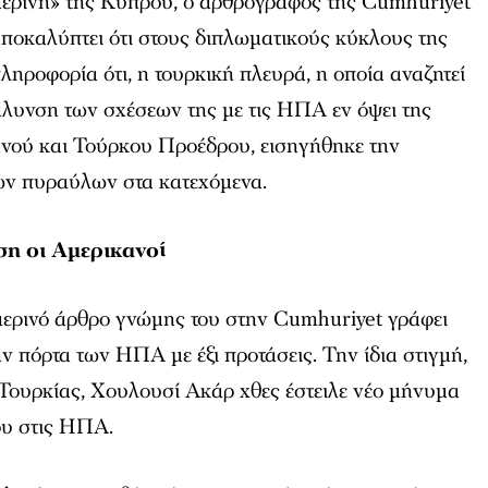
ερινή» της Κύπρου, ο αρθρογράφος της Cumhuriyet
αποκαλύπτει ότι στους διπλωματικούς κύκλους της
ηροφορία ότι, η τουρκική πλευρά, η οποία αναζητεί
άλυνση των σχέσεων της με τις ΗΠΑ εν όψει της
νού και Τούρκου Προέδρου, εισηγήθηκε την
ών πυραύλων στα κατεχόμενα.
η οι Αμερικανοί
μερινό άρθρο γνώμης του στην Cumhuriyet γράφει
ην πόρτα των ΗΠΑ με έξι προτάσεις. Την ίδια στιγμή,
Τουρκίας, Χουλουσί Ακάρ χθες έστειλε νέο μήνυμα
ου στις ΗΠΑ.