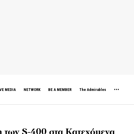
VE MEDIA
NETWORK
BE A MEMBER
The Admirables
 των S-400 στα Κατεχόμενα