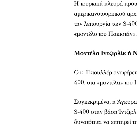
Η τουρκική πλευρά πρότε
αμερικανοτουρκικού αρχη
την λειτουργία των S-40
«μοντέλο του Πακιστάν».
Μοντέλα Ιντζιρλίκ ή 
Ο κ. Γκιουλλέρ αναφέρετ
400, στα «μοντέλα» του Ί
Συγκεκριμένα, η Άγκυρα 
S-400 στην βάση Ίντζιρλι
δυνατότητα να επιτηρεί τ