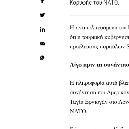
Κορυφής του ΝΑΤΟ.
Η αντιπολιτευόμενη τον
ότι η τουρκική κυβέρνη
προέλευσης πυραύλων S
Λίγο πριν τη συνάντη
Η πληροφορία αυτή βλέπε
συνάντηση του Αμερικαν
Ταγίπ Ερντογάν στο Λον
ΝΑΤΟ.