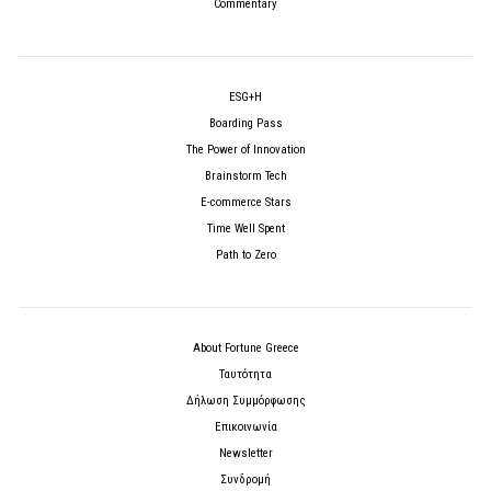
Commentary
ESG+H
Boarding Pass
The Power of Innovation
Brainstorm Tech
E-commerce Stars
Time Well Spent
Path to Zero
About Fortune Greece
Ταυτότητα
Δήλωση Συμμόρφωσης
Επικοινωνία
Newsletter
Συνδρομή