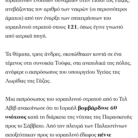
ισραηλινών ενόπλων δυνάμεων στην Πόλη της Γάζας,
ανεβάζοντας τον αριθμό των νεκρών (οι περισσότεροι
άμαχοι) από την έναρξη των επιχειρήσεων του
ισραηλινού στρατού στους
121
, όπως έγινε γνωστό
από ιατρική πηγή.
Τα θύματα, τρεις άνδρες, σκοτώθηκαν κοντά σε ένα
τέμενος στη συνοικία Τούφα, στα ανατολικά της πόλης,
ανέφερε ο εκπρόσωπος του υπουργείου Υγείας της
Λωρίδας της Γάζας.
Μια εκπρόσωπος του ισραηλινού στρατού από το Τελ
Αβίβ ανακοίνωσε ότι το Ισραήλ
βομβάρδισε 60
στόχους
κατά τη διάρκεια της νύχτας της Παρασκευής
προς το Σάββατο. Από την πλευρά των Παλαιστίνιων
εκτοξεύτηκαν προς το ισραηλινό έδαφος
πέντε