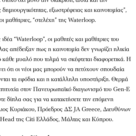
στόχο όχι μόνο την διάκριση, αλλά και την
δημιουργικότητας, εξωστρέφειας και καινοτομίας”,
ι μαθήτριες, “στελέχη” της Waterloop.
ιδέα “Waterloop”, οι μαθητές και μαθήτριες του
ς απέδειξαν πως η καινοτομία δεν γνωρίζει ηλικία
ό κάθε μυαλό που τολμά να σκέφτεται διαφορετικά. Η
νει ότι οι νέοι μας μπορούν να πετύχουν σπουδαία
ονται τα εφόδια και η κατάλληλη υποστήριξη. Θερμά
επιτυχία στον Πανευρωπαϊκό διαγωνισμό του Gen-E
ε δίπλα σας για να κατακτήσετε την επόμενη
λιος Κυριάκου, Πρόεδρος ΔΣ JA Greece, Διευθύνων
Head της Citi Eλλάδος, Μάλτας και Κύπρου.