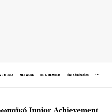
VE MEDIA
NETWORK
BE A MEMBER
The Admirables
ωπαϊκό Junior Achievement