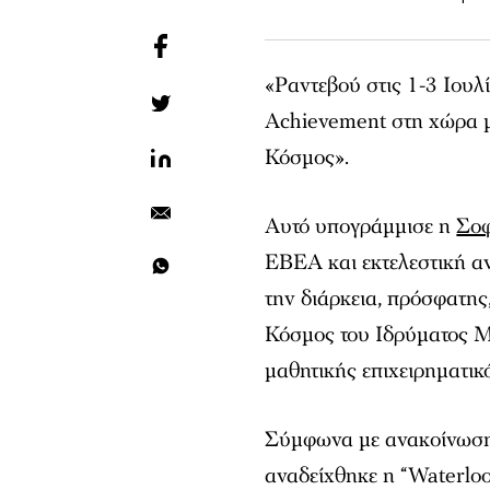
«Ραντεβού στις 1-3 Ιουλ
Achievement στη χώρα μ
Κόσμος».
Αυτό υπογράμμισε η
Σοφ
ΕΒΕΑ και εκτελεστική α
την διάρκεια, πρόσφατη
Κόσμος του Ιδρύματος Μ
μαθητικής επιχειρηματικ
Σύμφωνα με ανακοίνωση,
αναδείχθηκε η “Waterlo