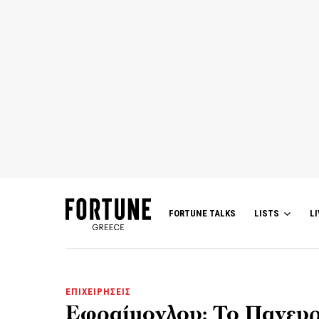
FORTUNE TALKS
LISTS
LI
ΕΠΙΧΕΙΡΗΣΕΙΣ
Εφραίμογλου: Το Πανευρ