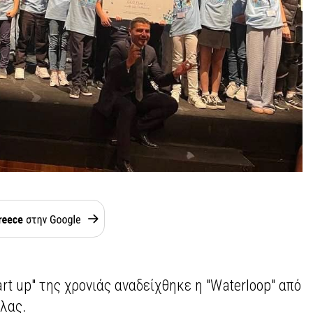
rt up" της χρονιάς αναδείχθηκε η "Waterloop" από
ύλας.