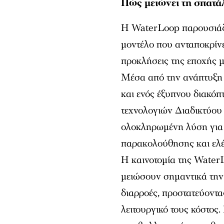
Πώς μειώνει τη σπατά
Η WaterLoop παρουσιάζε
μοντέλο που ανταποκρίνε
προκλήσεις της εποχής μ
Μέσα από την ανάπτυξη
και ενός έξυπνου διακόπτ
τεχνολογιών Διαδικτύου
ολοκληρωμένη λύση για 
παρακολούθησης και ελέ
Η καινοτομία της WaterL
μειώσουν σημαντικά την
διαρροές, προστατεύοντα
λειτουργικό τους κόστος