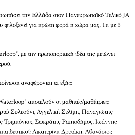
σωπήσει την Ελλάδα στον Πανευρωπαϊκό Τελικό JA
φιλοξενεί για πρώτη φορά η χώρα μας, 1η με 3
erloop”, με την πρωτοποριακή ιδέα της μειώνει
ερού.
οίνωση αναφέρονται τα εξής:
“Waterloop” αποτελούν οι μαθητές/μαθήτριες:
ρτώ Συλεούνι, Αγγελική Σελίμη, Παναγιώτης
ς Τριμπόνιας, Σωκράτης Ραπτοδήμος, Ιωάννης
παιδευτικοί: Αικατερίνη Δρετάκη, Αθανάσιος