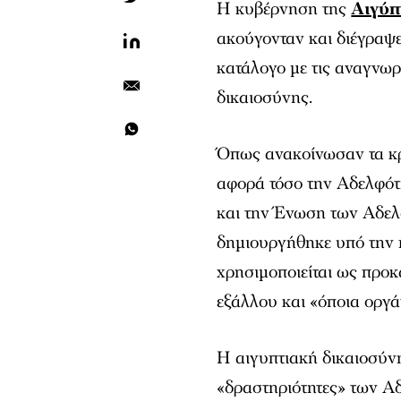
Η κυβέρνηση της
Αιγύπ
ακούγονταν και διέγραψ
κατάλογο με τις αναγνω
δικαιοσύνης.
Όπως ανακοίνωσαν τα κ
αφορά τόσο την Αδελφότη
και την Ένωση των Αδ
δημιουργήθηκε υπό την π
χρησιμοποιείται ως πρ
εξάλλου και «όποια οργά
Η αιγυπτιακή δικαιοσύνη
«δραστηριότητες» των 