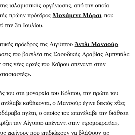
της ισλαμιστικής οργάνωσης, από την οποία
ιστής πρώην πρόεδρος
Μοχάμεντ Μόρσι
, που
ό την 3η Ιουλίου.
βατικός πρόεδρος της Αιγύπτου
Άντλι Μανσούρ
ιώσεις του βασιλέα της Σαουδικής Αραβίας Αμπντάλα
τ στις νέες αρχές του Καΐρου απέναντι στην
«στασιαστές».
ής του στη μοναρχία του Κόλπου, την πρώτη του
 ανέλαβε καθήκοντα, ο Μανσούρ έγινε δεκτός χθες
υδάραβα ηγέτη, ο οποίος του επανέλαβε την διάθεση
ρίξει την Αίγυπτο απέναντι στην «τρομοκρατία»,
ους εκείνους που επιδιώκουν να βλάψουν τις