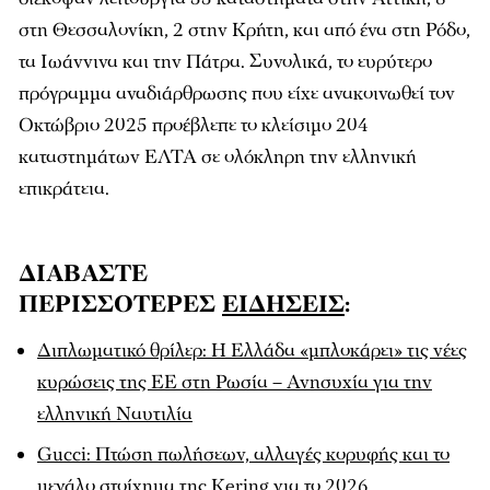
στη Θεσσαλονίκη, 2 στην Κρήτη, και από ένα στη Ρόδο,
τα Ιωάννινα και την Πάτρα. Συνολικά, το ευρύτερο
πρόγραμμα αναδιάρθρωσης που είχε ανακοινωθεί τον
Οκτώβριο 2025 προέβλεπε το κλείσιμο 204
καταστημάτων ΕΛΤΑ σε ολόκληρη την ελληνική
επικράτεια.
ΔΙΑΒΑΣΤΕ
ΠΕΡΙΣΣΟΤΕΡΕΣ
ΕΙΔΗΣΕΙΣ
:
Διπλωματικό θρίλερ: Η Ελλάδα «μπλοκάρει» τις νέες
κυρώσεις της ΕΕ στη Ρωσία – Ανησυχία για την
ελληνική Ναυτιλία
Gucci: Πτώση πωλήσεων, αλλαγές κορυφής και το
μεγάλο στοίχημα της Kering για το 2026