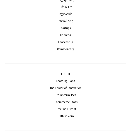
Επιχειρήσεις
Life & Art
Τεχνολογία
Επενδύσεις
Startups
Καριέρα
Leadership
Commentary
ESG+H
Boarding Pass
The Power of Innovation
Brainstorm Tech
E-commerce Stars
Time Well Spent
Path to Zero