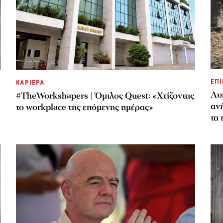
ΕΠΙ
ΚΑΡΙΕΡΑ
Λυ
#TheWorkshapers | Όμιλος Quest: «Χτίζοντας
αν
το workplace της επόμενης ημέρας»
τα