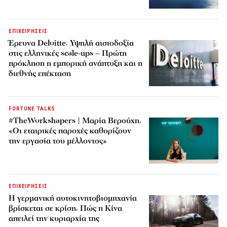
ΕΠΙΧΕΙΡΗΣΕΙΣ
Έρευνα Deloitte: Υψηλή αισιοδοξία
στις ελληνικές scale-ups – Πρώτη
πρόκληση η εμπορική ανάπτυξη και η
διεθνής επέκταση
FORTUNE TALKS
#TheWorkshapers | Μαρία Βερούχη:
«Οι εταιρικές παροχές καθορίζουν
την εργασία του μέλλοντος»
ΕΠΙΧΕΙΡΗΣΕΙΣ
Η γερμανική αυτοκινητοβιομηχανία
βρίσκεται σε κρίση: Πώς η Κίνα
απειλεί την κυριαρχία της